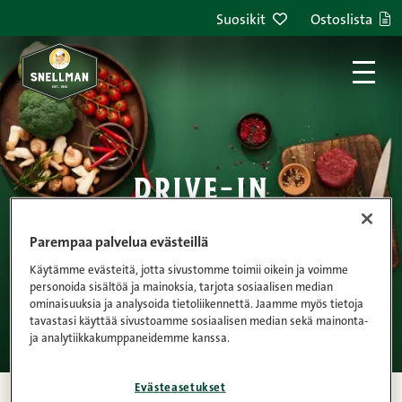
Siirry sisältöön
Suosikit
Ostoslista
drive-in
lihamarkkinat 24.4.
Parempaa palvelua evästeillä
Käytämme evästeitä, jotta sivustomme toimii oikein ja voimme
personoida sisältöä ja mainoksia, tarjota sosiaalisen median
ominaisuuksia ja analysoida tietoliikennettä. Jaamme myös tietoja
tavastasi käyttää sivustoamme sosiaalisen median sekä mainonta-
ja analytiikkakumppaneidemme kanssa.
Evästeasetukset