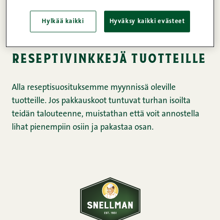
Kiitämme kaikkia. Tuotteet on loppuunmyyty, joten
Hylkää kaikki
Hyväksy kaikki evästeet
lauantain tapahtumaa ei järjestetä.
reseptivinkkejä tuotteille
Alla reseptisuosituksemme myynnissä oleville
tuotteille. Jos pakkauskoot tuntuvat turhan isoilta
teidän talouteenne, muistathan että voit annostella
lihat pienempiin osiin ja pakastaa osan.