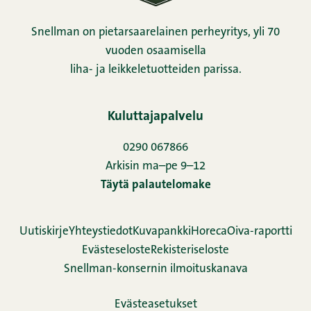
Snellman on pietarsaarelainen perheyritys, yli 70
vuoden osaamisella
liha- ja leikkeletuotteiden parissa.
Kuluttajapalvelu
0290 067866
Arkisin ma–pe 9–12
Täytä palautelomake
Uutiskirje
Yhteystiedot
Kuvapankki
Horeca
Oiva-raportti
Evästeseloste
Rekisteriseloste
Snellman-konsernin ilmoituskanava
Evästeasetukset