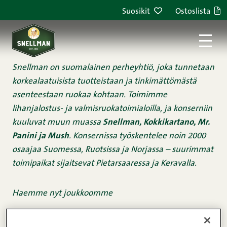
Siirry sisältöön
Suosikit
Ostoslista
Snellman on suomalainen perheyhtiö, joka tunnetaan
korkealaatuisista tuotteistaan ja tinkimättömästä
asenteestaan ruokaa kohtaan. Toimimme
lihanjalostus- ja valmisruokatoimialoilla, ja konserniin
kuuluvat muun muassa
Snellman, Kokkikartano, Mr.
Panini ja Mush
. Konsernissa työskentelee noin 2000
osaajaa Suomessa, Ruotsissa ja Norjassa – suurimmat
toimipaikat sijaitsevat Pietarsaaressa ja Keravalla.
Haemme nyt joukkoomme