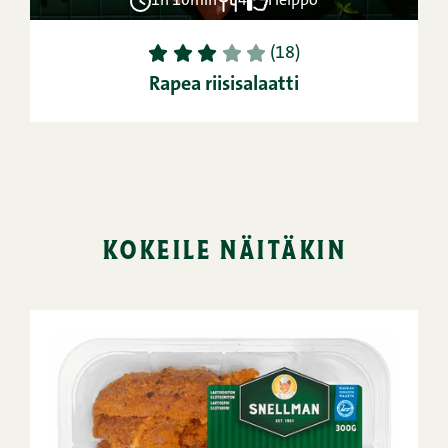
1h 10min
4
Helppo
1
2
3
4
5
(18)
Rapea riisisalaatti
kokeile näitäkin