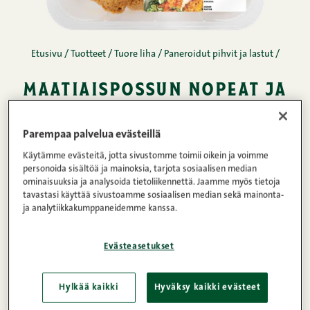
Etusivu
/
Tuotteet
/
Tuore liha
/
Paneroidut pihvit ja lastut
/
maatiaispossun nopeat ja
rapeat pikkufileet
original 300 g
Parempaa palvelua evästeillä
Käytämme evästeitä, jotta sivustomme toimii oikein ja voimme
personoida sisältöä ja mainoksia, tarjota sosiaalisen median
Nämä kevyesti paneroidut pikkufileet ovat oiva
ominaisuuksia ja analysoida tietoliikennettä. Jaamme myös tietoja
arjen ruoanlaiton helpottaja! Mureilla ja mehevillä
tavastasi käyttää sivustoamme sosiaalisen median sekä mainonta-
ja analytiikkakumppaneidemme kanssa.
pikkufileillä onnistut varmasti: helppo ja nopea
kypsentää joko airfryerissa, uunissa tai pannulla.
Evästeasetukset
Mausteet, panerointi ja öljy ovat valmiina
mureutetun ulkofileepalan päällä. Herkullisia
Hylkää kaikki
Hyväksy kaikki evästeet
vaikkapa perunamuusin kaverina.