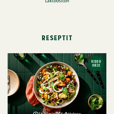
Laktoositon
reseptit
VIDEO
OHJE