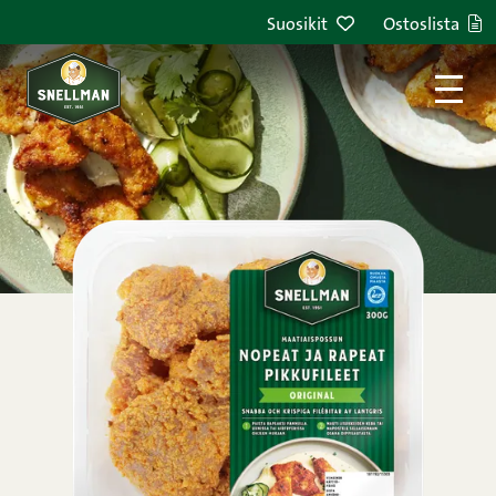
Siirry sisältöön
Suosikit
Ostoslista