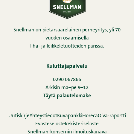
Snellman on pietarsaarelainen perheyritys, yli 70
vuoden osaamisella
liha- ja leikkeletuotteiden parissa.
Kuluttajapalvelu
0290 067866
Arkisin ma–pe 9–12
Täytä palautelomake
Uutiskirje
Yhteystiedot
Kuvapankki
Horeca
Oiva-raportti
Evästeseloste
Rekisteriseloste
Snellman-konsernin ilmoituskanava