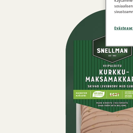
Käytämme e
sosiaalisen
sivustoamm
Evästease