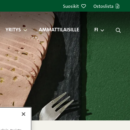
Suosikit
Ostoslista
YRITYS
AMMATTILAISILLE
FI