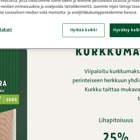
västeitä, jotta sivustomme toimii oikein ja voimme personoida sisältöä ja main
 median ominaisuuksia ja analysoida tietoliikennettä. Jaamme myös tietoja tava
Etusivu
/
Tuotteet
/
Mak
e sosiaalisen median sekä mainonta- ja analytiikkakumppaneidemme kanssa.
v
tukset
Hylkää kaikki
Hyväksy kaik
kurkkuma
Viipaloitu kurkkumaks
perinteiseen herkkuun yhd
Kurkku taittaa mukavas
t
Lihapitoisuus
25%