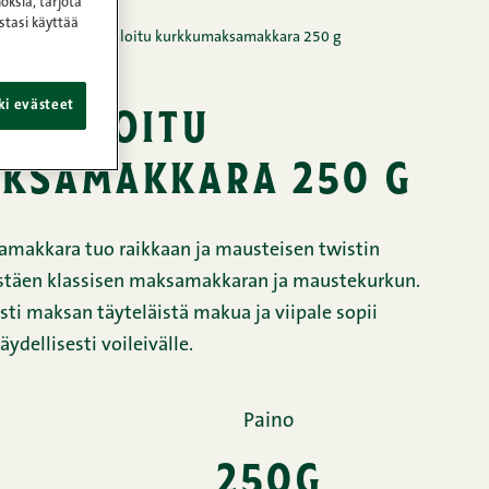
oksia, tarjota
stasi käyttää
satuotteet
/
Viipaloitu kurkkumaksamakkara 250 g
iipaloitu
ki evästeet
ksamakkara 250 g
amakkara tuo raikkaan ja mausteisen twistin
istäen klassisen maksamakkaran ja maustekurkun.
ti maksan täyteläistä makua ja viipale sopii
äydellisesti voileivälle.
Paino
250g