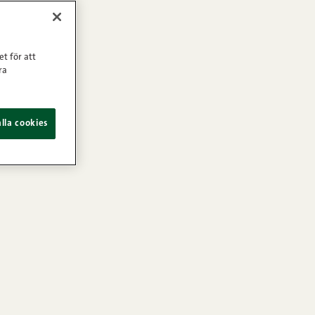
et för att
ra
lla cookies