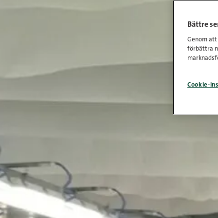
Bättre s
Genom att k
förbättra 
marknadsfö
Cookie-ins