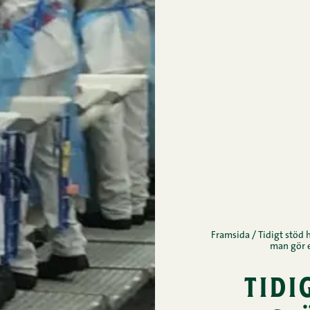
Framsida
/
Tidigt stöd 
man gör e
tidi