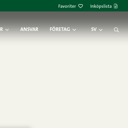
Favoriter
Inköpslista
R
ANSVAR
FÖRETAG
SV