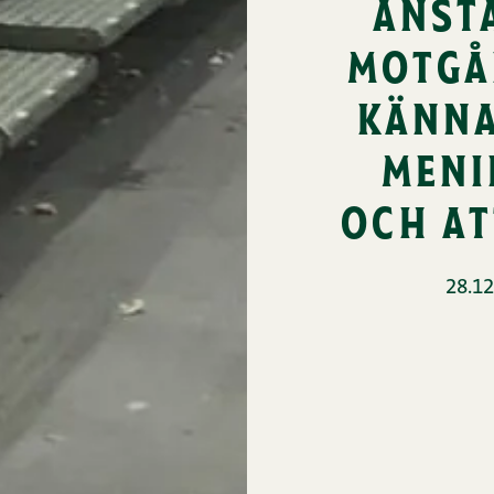
anst
motgå
känna
meni
och at
28.12