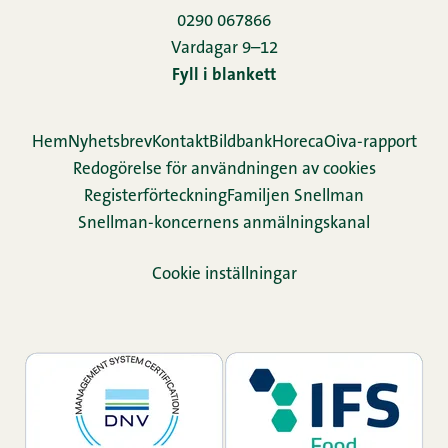
0290 067866
Vardagar 9–12
Fyll i blankett
Hem
Nyhetsbrev
Kontakt
Bildbank
Horeca
Oiva-rapport
Redogörelse för användningen av cookies
Re­gis­ter­för­teck­ning
Familjen Snellman
Snellman-koncernens anmälningskanal
Cookie inställningar