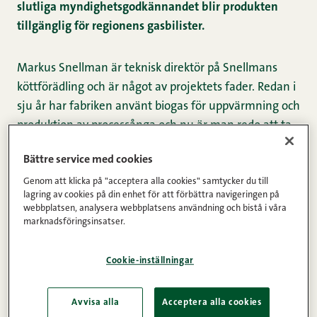
slutliga myndighetsgodkännandet blir produkten
tillgänglig för regionens gasbilister.
Markus Snellman är teknisk direktör på Snellmans
köttförädling och är något av projektets fader. Redan i
sju år har fabriken använt biogas för uppvärmning och
produktion av processånga och nu är man redo att ta
följande steg.
Bättre service med cookies
Genom att klicka på "acceptera alla cookies" samtycker du till
– Det är absolut ingen nackdel i dessa tider att vi
lagring av cookies på din enhet för att förbättra navigeringen på
förlitar oss på en energiform som produceras
webbplatsen, analysera webbplatsens användning och bistå i våra
marknadsföringsinsatser.
regionalt, tvärtom, konstaterar Snellman.
Cookie-inställningar
Avvisa alla
Acceptera alla cookies