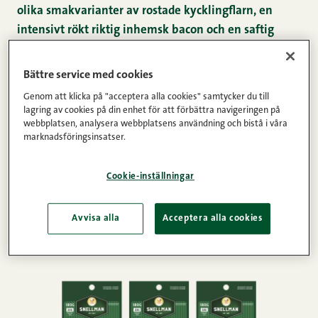
olika smakvarianter av rostade kycklingflarn, en
intensivt rökt riktig inhemsk bacon och en saftig
påläggsskinka med inspiration från Italien.
Bättre service med cookies
Bland nyheterna är det onekligen kycklingflarnen som
Genom att klicka på "acceptera alla cookies" samtycker du till
ådrar sig störst intresse. Syftet är att underlätta
lagring av cookies på din enhet för att förbättra navigeringen på
webbplatsen, analysera webbplatsens användning och bistå i våra
finländarnas vardag utan att pruta på det drygt 70-
marknadsföringsinsatser.
åriga familjeföretagets kvalitetslöfte.
Cookie-inställningar
Till flarnen används endast högklassig, inhemsk
köttråvara. Flarnen skivas direkt från filén och rostas i
Avvisa alla
Acceptera alla cookies
ugn för att ge produkten rejält med smak.