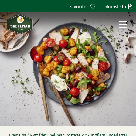
Hoppa till innehållet
Favoriter
Inköpslista
Framsida
/
Nytt från Snellman, rostade kycklingflarn underlättar