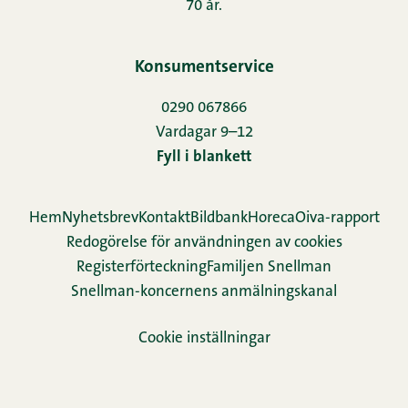
70 år.
Konsumentservice
0290 067866
Vardagar 9–12
Fyll i blankett
Hem
Nyhetsbrev
Kontakt
Bildbank
Horeca
Oiva-rapport
Redogörelse för användningen av cookies
Re­gis­ter­för­teck­ning
Familjen Snellman
Snellman-koncernens anmälningskanal
Cookie inställningar