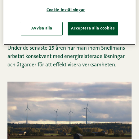
energi. För familjeföretaget handlar det om en
Cookie-inställningar
betydande milstople, som man jobbat långsiktigt för
att uppnå. Förändringen gäller fabriken i Jakobstads
Avvisa alla
Acceptera alla cookies
energianvändning.
Under de senaste 15 åren har man inom Snellmans
arbetat konsekvent med energirelaterade lösningar
och åtgärder för att effektivisera verksamheten.