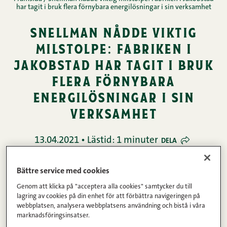
har tagit i bruk flera förnybara energilösningar i sin verksamhet
snellman nådde viktig
milstolpe: fabriken i
jakobstad har tagit i bruk
flera förnybara
energilösningar i sin
verksamhet
13.04.2021 • Lästid: 1 minuter
DELA
Nyheter
Bättre service med cookies
Genom att klicka på "acceptera alla cookies" samtycker du till
lagring av cookies på din enhet för att förbättra navigeringen på
webbplatsen, analysera webbplatsens användning och bistå i våra
Från och med den 1 april tillverkas Snellmans
marknadsföringsinsatser.
produkter till största del med hjälp av förnybar