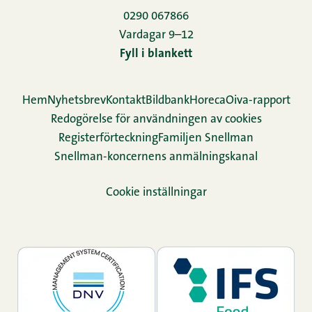
0290 067866
Vardagar 9–12
Fyll i blankett
Hem
Nyhetsbrev
Kontakt
Bildbank
Horeca
Oiva-rapport
Redogörelse för användningen av cookies
Re­gis­ter­för­teck­ning
Familjen Snellman
Snellman-koncernens anmälningskanal
Cookie inställningar