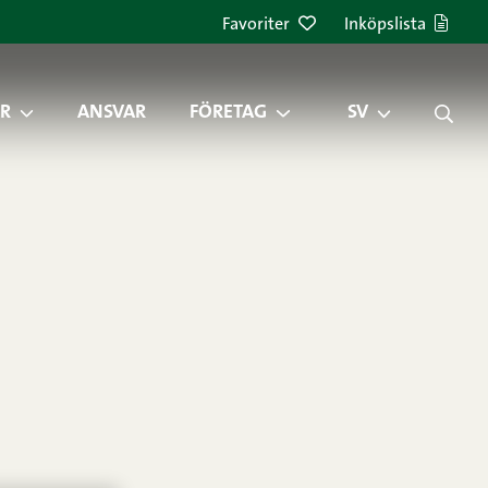
Favoriter
Inköpslista
R
ANSVAR
FÖRETAG
SV