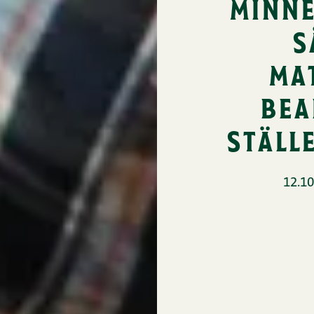
minne
s
ma
bea
ställ
12.10