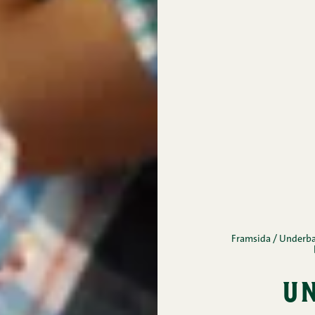
Framsida
/
Underbar
u