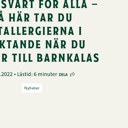
svärt för alla –
å här tar du
tallergierna i
ktande när du
er till barnkalas
.2022 • Lästid: 6 minuter
DELA
Nyheter