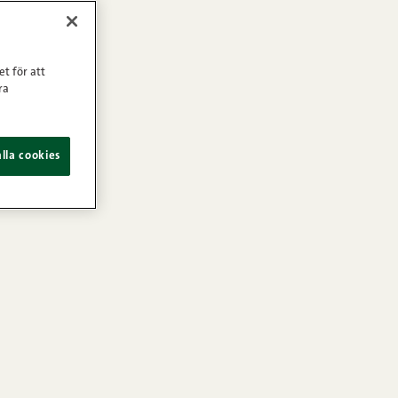
et för att
ra
lla cookies