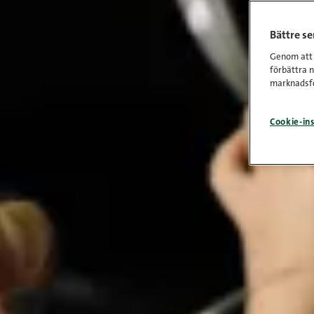
Bättre s
Genom att k
förbättra 
marknadsfö
Cookie-ins