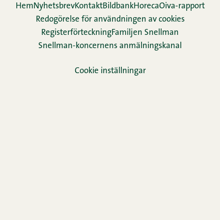
Hem
Nyhetsbrev
Kontakt
Bildbank
Horeca
Oiva-rapport
Redogörelse för användningen av cookies
Re­gis­ter­för­teck­ning
Familjen Snellman
Snellman-koncernens anmälningskanal
Cookie inställningar
TikTok
Facebook
Instagram
LinkedIn
YouTube