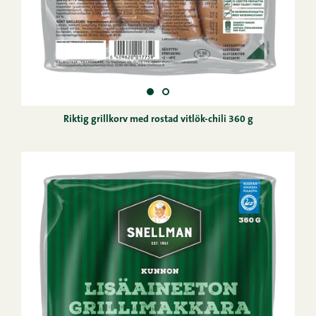
Riktig grillkorv med rostad vitlök-chili 360 g