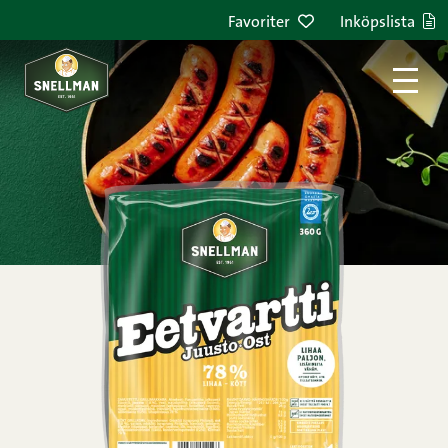
Hoppa till innehållet
Favoriter
Inköpslista