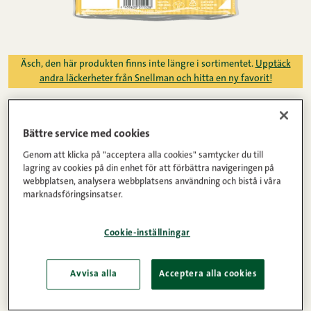
Äsch, den här produkten finns inte längre i sortimentet.
Upptäck
andra läckerheter från Snellman och hitta en ny favorit!
Framsida
/
Produkter
/
Korvar
/
Grillkorv
/
Bättre service med cookies
eetvartti med ost
Genom att klicka på "acceptera alla cookies" samtycker du till
lagring av cookies på din enhet för att förbättra navigeringen på
grillkorv 360 g
webbplatsen, analysera webbplatsens användning och bistå i våra
marknadsföringsinsatser.
Vår fantastiska A-klass matkorv Eetvartti var svår
Cookie-inställningar
att förbättra, men vi försökte i alla fall. Från den
omtyckta Eetvartti utvecklade vi en korv för alla
Avvisa alla
Acceptera alla cookies
ostälskare – Eetvartti med 10 procent ost. En saftig
korv med grov struktur och delikat smak av