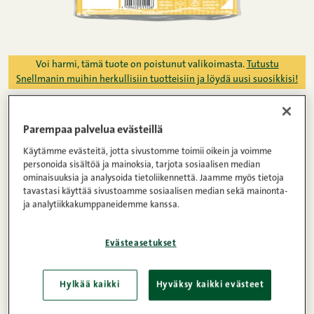
Voi harmi, tämä tuote on poistunut valikoimasta.
Tutustu
Snellmanin muihin herkullisiin tuotteisiin ja löydä uusi suosikkisi!
Etusivu
/
Tuotteet
/
Makkarat
/
Grillimakkarat
/
Parempaa palvelua evästeillä
juusto eetvartti
Käytämme evästeitä, jotta sivustomme toimii oikein ja voimme
personoida sisältöä ja mainoksia, tarjota sosiaalisen median
grillimakkara 360 g
ominaisuuksia ja analysoida tietoliikennettä. Jaamme myös tietoja
tavastasi käyttää sivustoamme sosiaalisen median sekä mainonta-
ja analytiikkakumppaneidemme kanssa.
Loistavaa A-luokan ruokamakkaraa on tietenkin
vaikea parantaa, mutta yritimme kuitenkin.
Evästeasetukset
Suositusta Eetvartista teimme kaikille juuston
ystäville Juusto Eetvartin, jossa juustoa on jopa 10
Hylkää kaikki
Hyväksy kaikki evästeet
prosenttia. Kannattaa kokeilla!