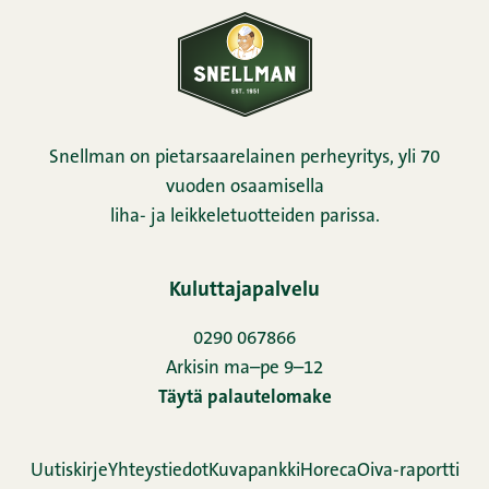
Snellman on pietarsaarelainen perheyritys, yli 70
vuoden osaamisella
liha- ja leikkeletuotteiden parissa.
Kuluttajapalvelu
0290 067866
Arkisin ma–pe 9–12
Täytä palautelomake
Uutiskirje
Yhteystiedot
Kuvapankki
Horeca
Oiva-raportti