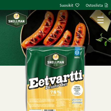
Siirry sisältöön
Suosikit
Ostoslista