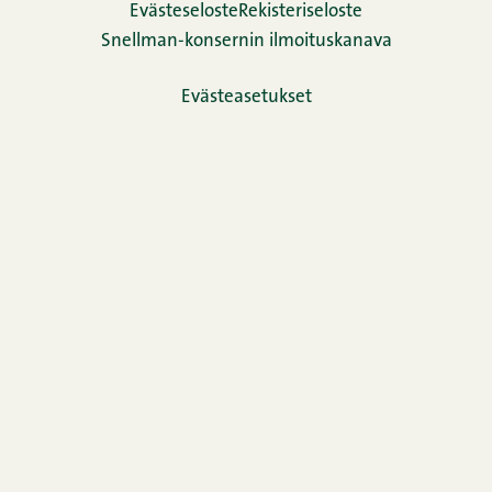
Evästeseloste
Rekisteriseloste
Snellman-konsernin ilmoituskanava
Evästeasetukset
TikTok
Facebook
Instagram
LinkedIn
YouTube