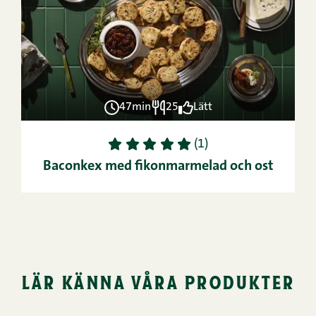
47min
25
Lätt
1
2
3
4
5
(1)
Baconkex med fikonmarmelad och ost
lär känna våra produkter