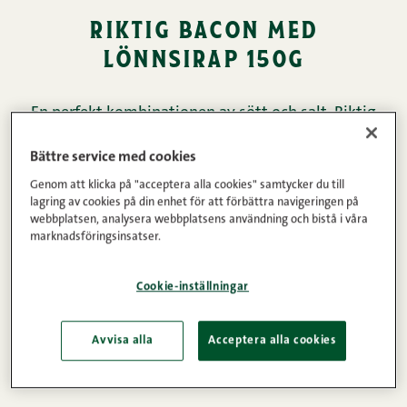
riktig bacon med
lönnsirap 150g
En perfekt kombinationen av sött och salt. Riktig
bacon med lönnsirap är kryddat med
Bättre service med cookies
lönnsirapskristaller som ger en sofistikerad,
Genom att klicka på "acceptera alla cookies" samtycker du till
karamelliserande sötma. Hemligheten bakom
lagring av cookies på din enhet för att förbättra navigeringen på
knaprigheten i vårt bacon är torrsaltningen.
webbplatsen, analysera webbplatsens användning och bistå i våra
marknadsföringsinsatser.
Resultatet är en intensiv smak och en perfekt
struktur som fungerar lika bra till vardags som
Cookie-inställningar
under sommarens grillkvällar. Fyll burgaren, linda
runt biffen, kycklingen, grönsakerna eller varför
Avvisa alla
Acceptera alla cookies
inte en donut på grillen – eller toppa både varma
och kalla smörgåsar med bacon.