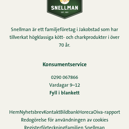
Snellman är ett familjeföretag i Jakobstad som har
tillverkat högklassiga kött- och charkprodukter i över
70 år.
Konsumentservice
0290 067866
Vardagar 9–12
Fyll i blankett
Hem
Nyhetsbrev
Kontakt
Bildbank
Horeca
Oiva-rapport
Redogörelse för användningen av cookies
Re­gis­ter­för­teck­ning
Familjen Snellman