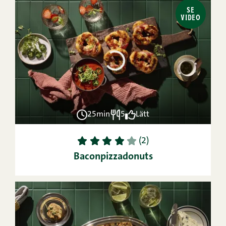
SE
VIDEO
25min
5
Lätt
1
2
3
4
5
(2)
Baconpizzadonuts