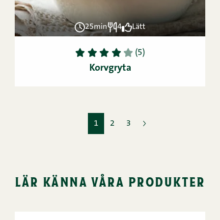
25min
4
Lätt
1
2
3
4
5
(5)
Korvgryta
1
2
3
lär känna våra produkter