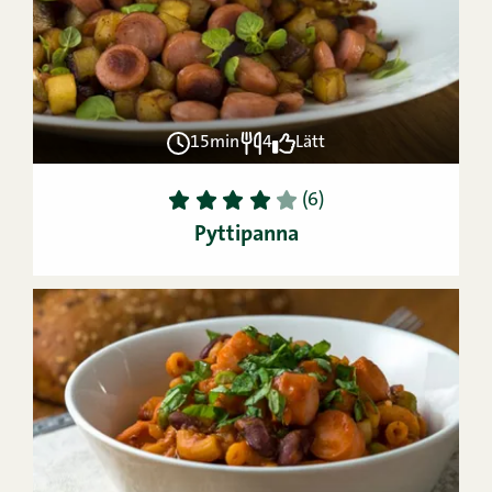
15min
4
Lätt
1
2
3
4
5
(6)
Pyttipanna