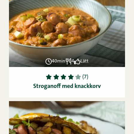
40min
4
Lätt
1
2
3
4
5
(7)
Stroganoff med knackkorv