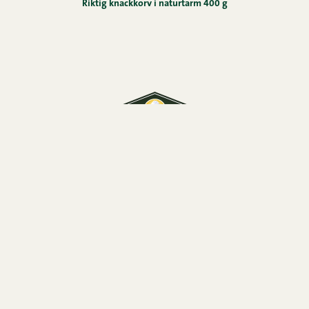
Riktig knackkorv i naturtarm 400 g
Snellman är ett familjeföretag i Jakobstad som har
tillverkat högklassiga kött- och charkprodukter i över
70 år.
Konsumentservice
0290 067866