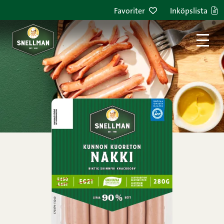
Hoppa till innehållet
Favoriter
Inköpslista