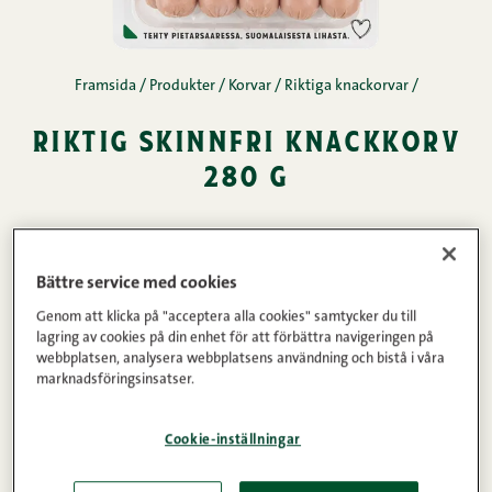
Framsida
/
Produkter
/
Korvar
/
Riktiga knackorvar
/
riktig skinnfri knackkorv
280 g
Riktig skinnfri knackkorv görs, som namnet säger,
av riktiga råvaror. Hög kötthalt, ingen tillsatt
Bättre service med cookies
fosfat. Ingen svål, inget maskinurbenat kött.
Genom att klicka på "acceptera alla cookies" samtycker du till
Havssalt som krydda kronar den rena smaken.
lagring av cookies på din enhet för att förbättra navigeringen på
webbplatsen, analysera webbplatsens användning och bistå i våra
marknadsföringsinsatser.
Köttinnehåll
Vikt
Cookie-inställningar
90%
280g