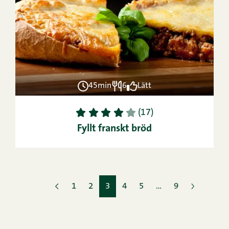
45min
6
Lätt
1
2
3
4
5
(17)
Fyllt franskt bröd
1
2
3
4
5
…
9