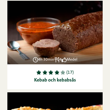
4h 30min
4
Medel
1
2
3
4
5
(17)
Kebab och kebabsås