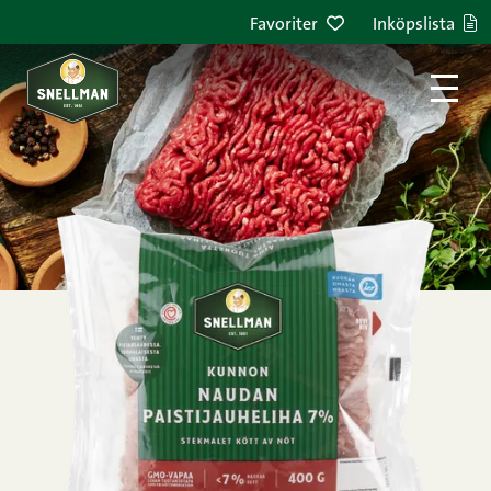
Hoppa till innehållet
Favoriter
Inköpslista