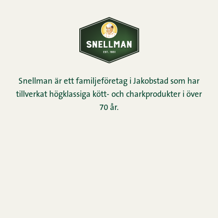
Snellman är ett familjeföretag i Jakobstad som har
tillverkat högklassiga kött- och charkprodukter i över
70 år.
Konsumentservice
0290 067866
Vardagar 9–12
Fyll i blankett