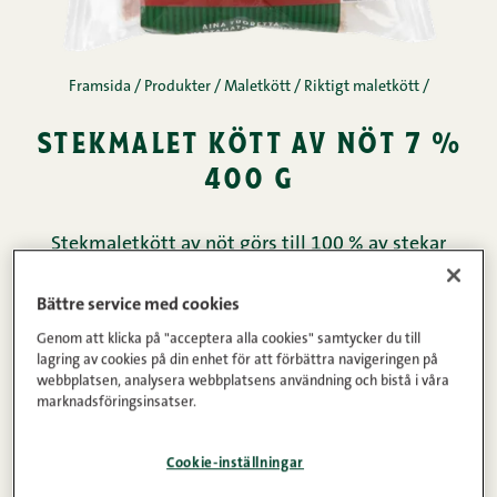
Framsida
/
Produkter
/
Maletkött
/
Riktigt maletkött
/
stekmalet kött av nöt 7 %
400 g
Stekmaletkött av nöt görs till 100 % av stekar
(ytter-, inner-, hörnstek och rostbiff). Färskt, ofruset
Bättre service med cookies
kött, vilket gör att köttets cellstruktur är hel och
Genom att klicka på "acceptera alla cookies" samtycker du till
köttet ger inte ifrån sig lika mycket vätska i
lagring av cookies på din enhet för att förbättra navigeringen på
pannan. Mald 2 gånger.
webbplatsen, analysera webbplatsens användning och bistå i våra
marknadsföringsinsatser.
Köttinnehåll
Vikt
Cookie-inställningar