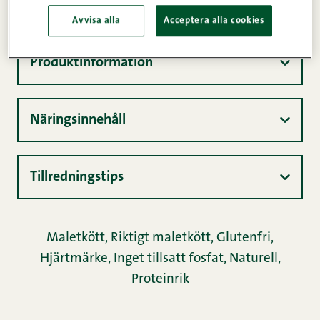
100%
400g
Avvisa alla
Acceptera alla cookies
Produktinformation
Näringsinnehåll
Tillredningstips
Maletkött
,
Riktigt maletkött
,
Glutenfri
,
Hjärtmärke
,
Inget tillsatt fosfat
,
Naturell
,
Proteinrik