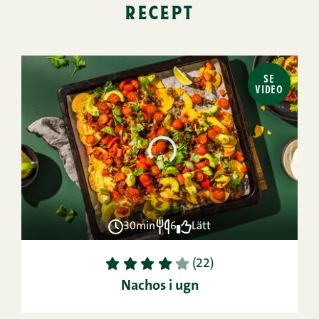
recept
SE
VIDEO
30min
6
Lätt
1
2
3
4
5
(22)
Nachos i ugn