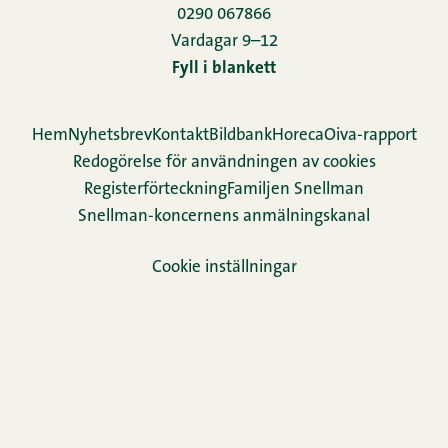
0290 067866
Vardagar 9–12
Fyll i blankett
Hem
Nyhetsbrev
Kontakt
Bildbank
Horeca
Oiva-rapport
Redogörelse för användningen av cookies
Re­gis­ter­för­teck­ning
Familjen Snellman
Snellman-koncernens anmälningskanal
Cookie inställningar