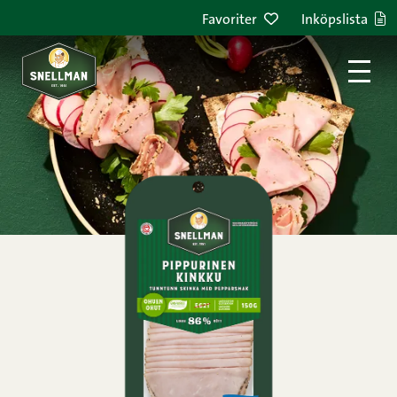
Hoppa till innehållet
Favoriter
Inköpslista