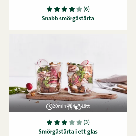
1
2
3
4
5
(6)
Snabb smörgåstårta
20min
4
Lätt
1
2
3
4
5
(3)
Smörgåstårta i ett glas