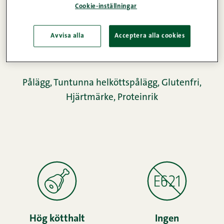
Produktinformation
Cookie-inställningar
Avvisa alla
Acceptera alla cookies
Näringsinnehåll
Pålägg
,
Tuntunna helköttspålägg
,
Glutenfri
,
Hjärtmärke
,
Proteinrik
Hög kötthalt
Ingen