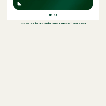
Tunntunn kokt skinka 200 g utan tillsatt nitrit
Snellman är ett familjeföretag i Jakobstad som har
tillverkat högklassiga kött- och charkprodukter i över
70 år.