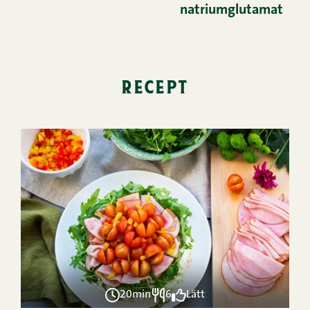
natriumglutamat
recept
20min
6
Lätt