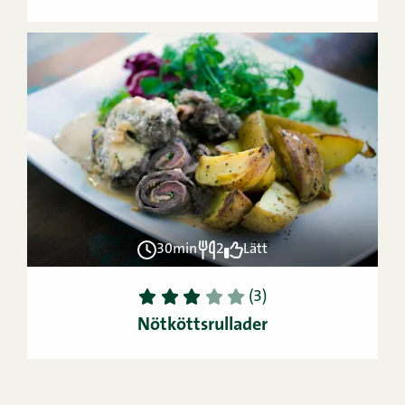
30min
2
Lätt
1
2
3
4
5
(3)
Nötköttsrullader