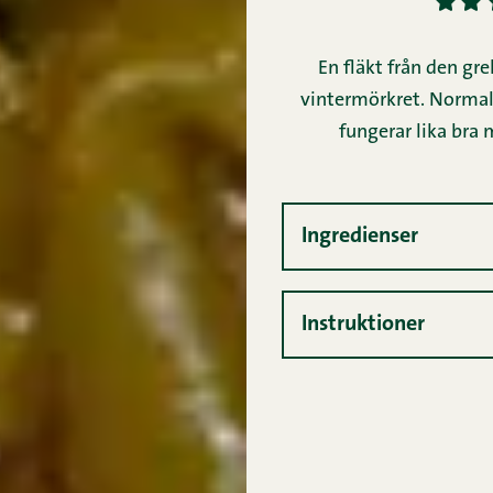
1
2
En fläkt från den gre
vintermörkret. Normalt
fungerar lika bra m
Ingredienser
Instruktioner