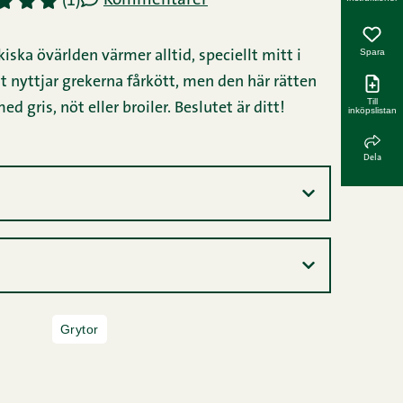
Kommentarer
3
4
5
(1)
Spara
kiska övärlden värmer alltid, speciellt mitt i
 nyttjar grekerna fårkött, men den här rätten
Till
ed gris, nöt eller broiler. Beslutet är ditt!
inköpslistan
Dela
Grytor