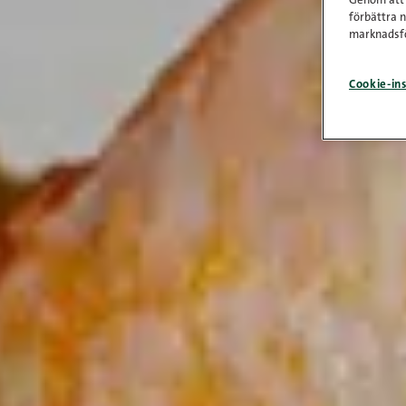
Genom att k
förbättra 
marknadsfö
Cookie-ins