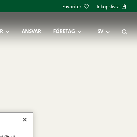
Favoriter
Inköpslista
R
ANSVAR
FÖRETAG
SV