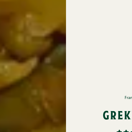
Fra
grek