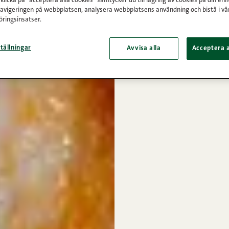
licka på "acceptera alla cookies" samtycker du till lagring av cookies på din enh
navigeringen på webbplatsen, analysera webbplatsens användning och bistå i vå
ringsinsatser.
tällningar
Avvisa alla
Acceptera a