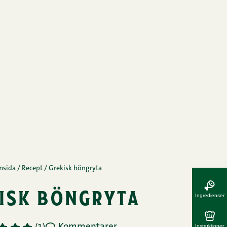
msida
/
Recept
/
Grekisk böngryta
isk böngryta
Ingredienser
Instruktioner