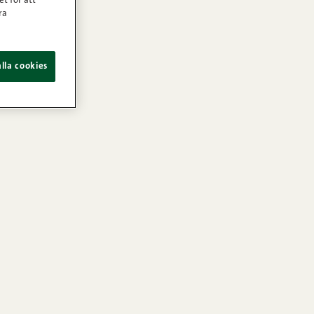
et för att
ra
lla cookies