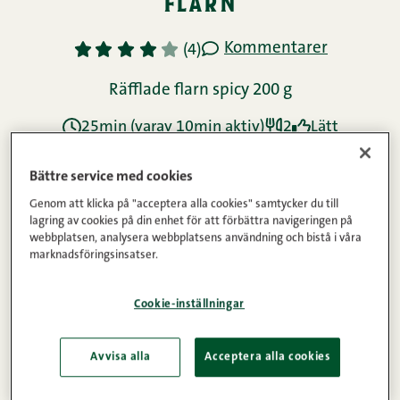
Asiatisk mat
Enkel mat
Snabblagad mat
Vardagsmat
videoinstruktioner:
Bättre service med cookies
gyozagryta med räfflade
Genom att klicka på "acceptera alla cookies" samtycker du till
flarn
lagring av cookies på din enhet för att förbättra navigeringen på
webbplatsen, analysera webbplatsens användning och bistå i våra
marknadsföringsinsatser.
Cookie-inställningar
Avvisa alla
Acceptera alla cookies