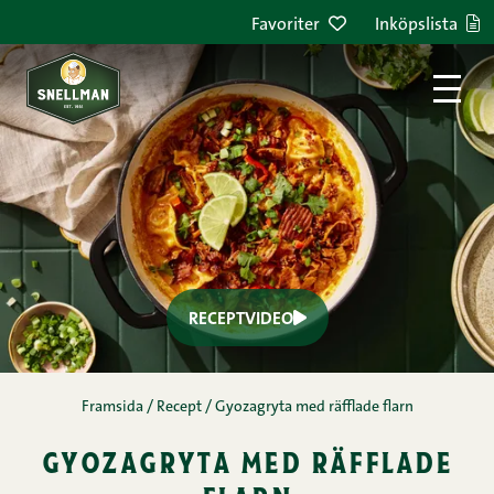
Favoriter
Inköpslista
Näringsinnehåll
Den här enkla gyozapannan förenar färdiga gyoza,
en krämig kokosgräddsås och Snellmans ätklara
flarn till en smakrik vardagsfavorit - och allt i en
och samma form. Currypastan ger såsen värme,
paprika och salladslök tillför fräschör, och slutligen
pressas lime över som väcker smakerna till liv. En
lättlagad, trendig och smakrik men disksnål
klassiker – perfekt när du vill ha mycket smak på
kort tid.
Flarn, kebab och strimlor,
Mjölkfri,
Räfflade flarn,
Äggfri