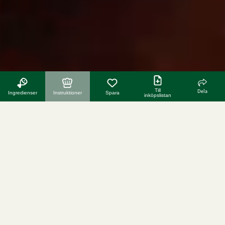
Till
Dela
Ingredienser
Instruktioner
Spara
inköpslistan