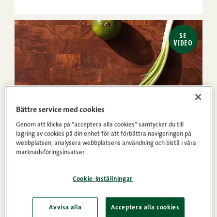
SE
VIDEO
Bättre service med cookies
Genom att klicka på "acceptera alla cookies" samtycker du till
lagring av cookies på din enhet för att förbättra navigeringen på
30min
4
Lätt
webbplatsen, analysera webbplatsens användning och bistå i våra
marknadsföringsinsatser.
1
2
3
4
5
(5)
Pad thai i ugn
Cookie-inställningar
Avvisa alla
Acceptera alla cookies
SE