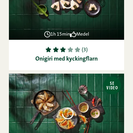
1h 15min
Medel
1
2
3
4
5
(3)
Onigiri med kyckingflarn
SE
VIDEO