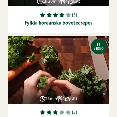
1h 20min
4
Lätt
1
2
3
4
5
(3)
Fyllda koreanska bovetecrêpes
SE
VIDEO
25min
4
Lätt
1
2
3
4
5
(3)