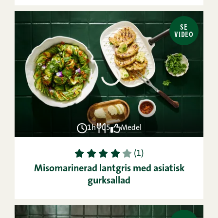
SE
VIDEO
1h
5
Medel
1
2
3
4
5
(1)
Misomarinerad lantgris med asiatisk
gurksallad