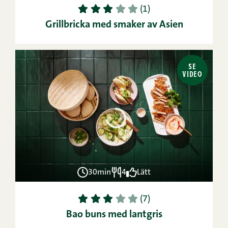
1
2
3
4
5
(1)
Grillbricka med smaker av Asien
SE
VIDEO
30min
4
Lätt
1
2
3
4
5
(7)
Bao buns med lantgris