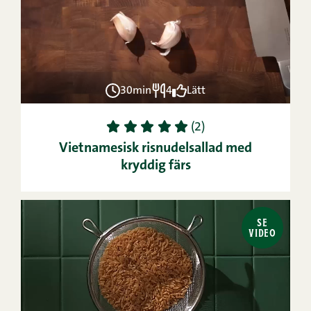
30min
4
Lätt
1
2
3
4
5
(2)
Vietnamesisk risnudelsallad med
kryddig färs
SE
VIDEO