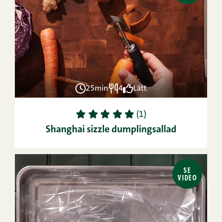
25min
4
Lätt
1
2
3
4
5
(1)
Shanghai sizzle dumplingsallad
SE
VIDEO