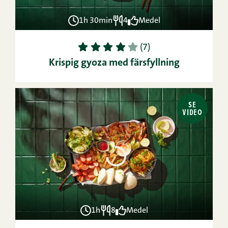
1h 30min
4
Medel
1
2
3
4
5
(7)
Krispig gyoza med färsfyllning
SE
VIDEO
1h
8
Medel