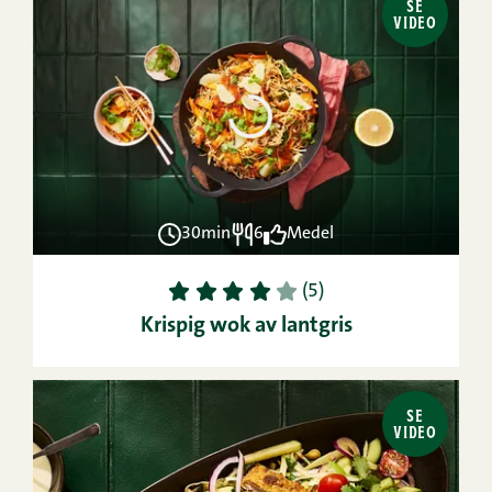
SE
VIDEO
30min
6
Medel
1
2
3
4
5
(5)
Krispig wok av lantgris
SE
VIDEO