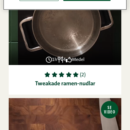
VIDEO
1h
4
Medel
1
2
3
4
5
(2)
Tweakade ramen-nudlar
SE
VIDEO