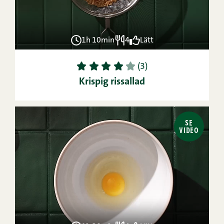
1h 10min
4
Lätt
1
2
3
4
5
(3)
Krispig rissallad
SE
VIDEO