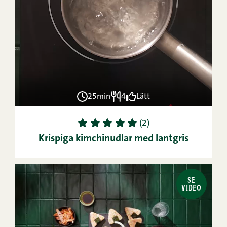
25min
4
Lätt
1
2
3
4
5
(2)
Krispiga kimchinudlar med lantgris
SE
VIDEO