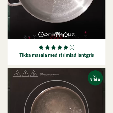
25min
4
Lätt
1
2
3
4
5
(1)
Tikka masala med strimlad lantgris
SE
VIDEO