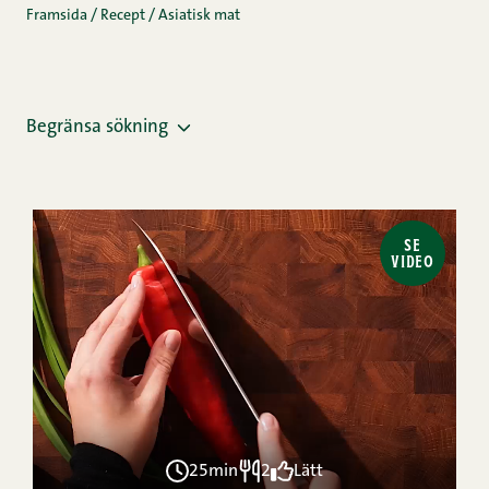
Framsida
/
Recept
/
Asiatisk mat
Begränsa sökning
SE
VIDEO
25min
2
Lätt