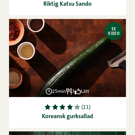
Riktig Katsu Sando
SE
VIDEO
25min
3
Lätt
1
2
3
4
5
(11)
Koreansk gurksallad