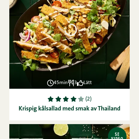
45min
3
Lätt
1
2
3
4
5
(2)
Krispig kålsallad med smak av Thailand
SE
VIDEO