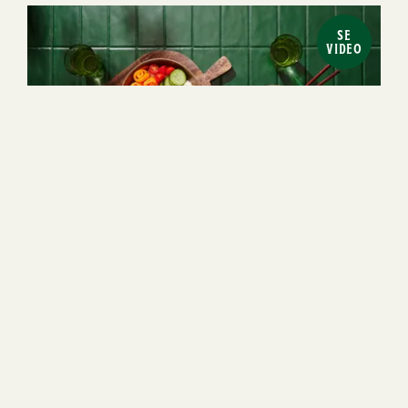
SE
VIDEO
1h 20min
4
Lätt
1
2
3
4
5
(1)
Papaya poke bowl med lantgris
SE
VIDEO