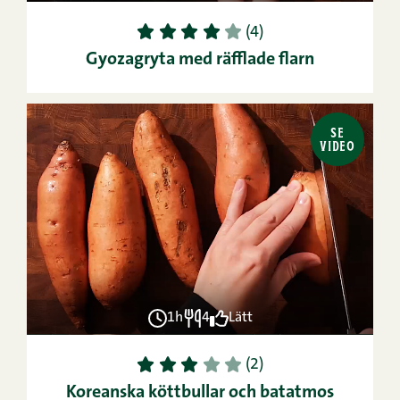
1
2
3
4
5
(4)
Gyozagryta med räfflade flarn
SE
VIDEO
1h
4
Lätt
1
2
3
4
5
(2)
Koreanska köttbullar och batatmos