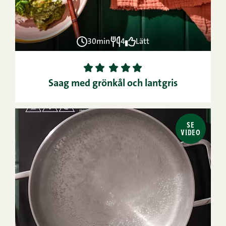
30min
4
Lätt
1
2
3
4
5
Saag med grönkål och lantgris
SE
VIDEO