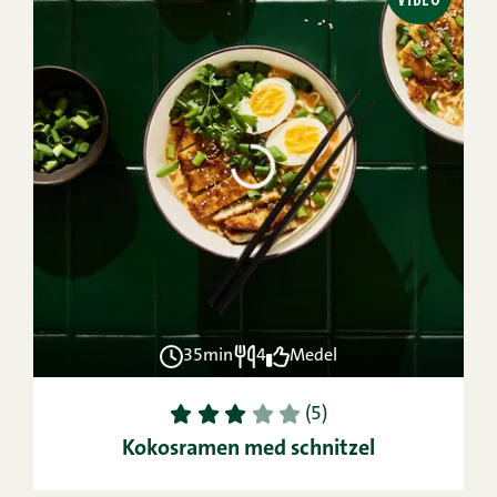
35min
4
Medel
1
2
3
4
5
(5)
Kokosramen med schnitzel