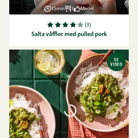
35min
3
Medel
1
2
3
4
5
(3)
Salta våfflor med pulled pork
SE
VIDEO