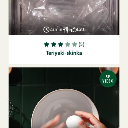
23min
6
Lätt
1
2
3
4
5
(5)
Teriyaki-skinka
SE
VIDEO