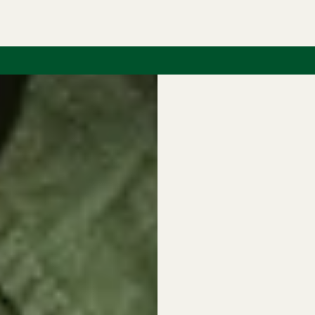
 fry med ris och lan
videoinstruktioner