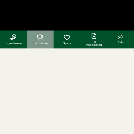
Till
Dela
Ingredienser
Instruktioner
Spara
inköpslistan
kolla hela receptvideon