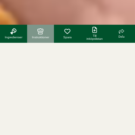
Till
Dela
Ingredienser
Instruktioner
Spara
inköpslistan
fler recept