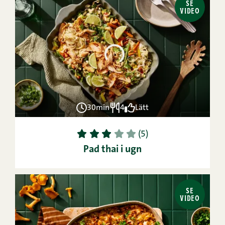
SE
VIDEO
30min
4
Lätt
1
2
3
4
5
(5)
Pad thai i ugn
SE
VIDEO