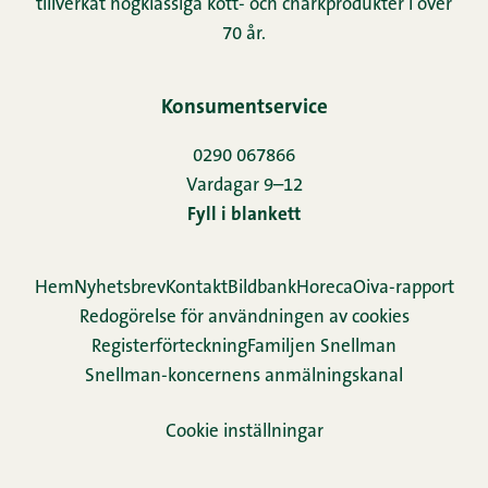
tillverkat högklassiga kött- och charkprodukter i över
70 år.
Konsumentservice
0290 067866
Vardagar 9–12
Fyll i blankett
Hem
Nyhetsbrev
Kontakt
Bildbank
Horeca
Oiva-rapport
Redogörelse för användningen av cookies
Re­gis­ter­för­teck­ning
Familjen Snellman
Snellman-koncernens anmälningskanal
Cookie inställningar