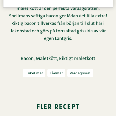
Denna enkla och smarriga potatismoslåda med
malet kött är den perfekta vardagsrätten.
Snellmans saftiga bacon ger lådan det lilla extra!
Riktig bacon tillverkas från början till slut här i
Jakobstad och görs på torrsaltad grissida av vår
egen Lantgris.
Bacon,
Maletkött,
Riktigt maletkött
Enkel mat
Lådmat
Vardagsmat
fler recept