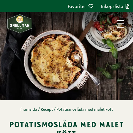
Hoppa till innehållet
Favoriter
Inköpslista
Framsida
/
Recept
/
Potatismoslåda med malet kött
potatismoslåda med malet