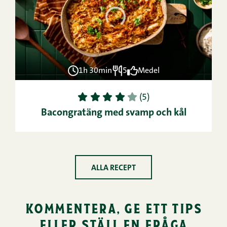
1h 30min
5
Medel
1
2
3
4
5
(5)
Bacongratäng med svamp och kål
ALLA RECEPT
kommentera, ge ett tips
eller ställ en fråga