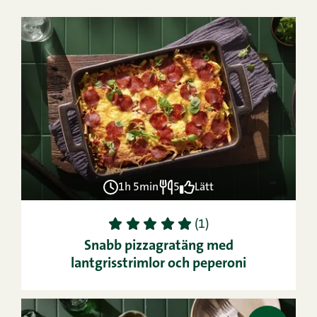
1h 5min
5
Lätt
1
2
3
4
5
(1)
Snabb pizzagratäng med
lantgrisstrimlor och peperoni