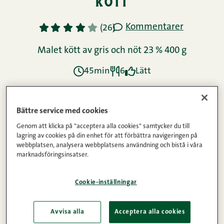
kött
Kommentarer
1
2
3
4
5
(26)
Malet kött av gris och nöt 23 % 400 g
45min
6
Lätt
Ingredienser
Bättre service med cookies
Genom att klicka på "acceptera alla cookies" samtycker du till
lagring av cookies på din enhet för att förbättra navigeringen på
webbplatsen, analysera webbplatsens användning och bistå i våra
Instruktioner
marknadsföringsinsatser.
Cookie-inställningar
Näringsinnehåll
Avvisa alla
Acceptera alla cookies