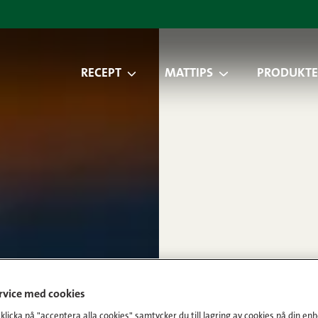
RECEPT
MATTIPS
PRODUKTE
ervice med cookies
licka på "acceptera alla cookies" samtycker du till lagring av cookies på din enh