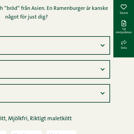
ch ”bröd” från Asien. En Ramenburger är kanske
Spara
något för just dig?
Till
inköpslistan
Dela
tt,
Mjölkfri,
Riktigt maletkött