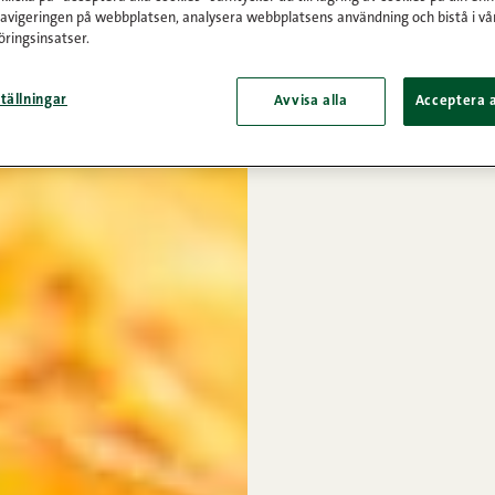
navigeringen på webbplatsen, analysera webbplatsens användning och bistå i vå
ringsinsatser.
tällningar
Avvisa alla
Acceptera a