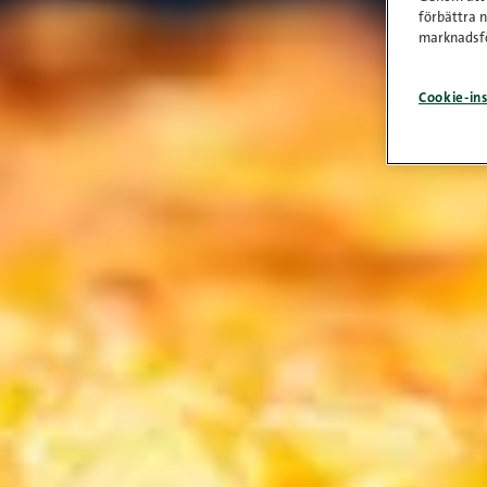
förbättra 
marknadsfö
Cookie-ins