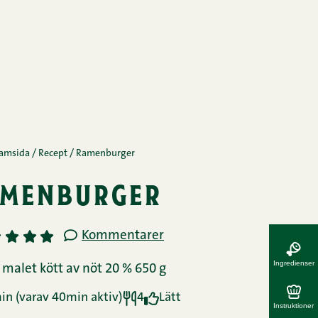
amsida
/
Recept
/
Ramenburger
menburger
Kommentarer
3
4
5
Ingredienser
 malet kött av nöt 20 % 650 g
n (varav 40min aktiv)
4
Lätt
Instruktioner