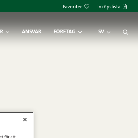
Favoriter
Inköpslista
R
ANSVAR
FÖRETAG
SV
et för att