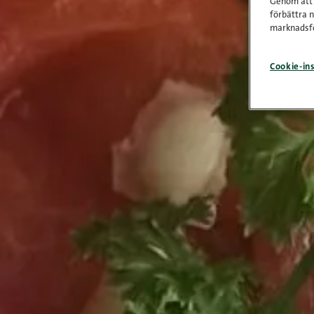
Genom att k
förbättra 
marknadsfö
Cookie-ins