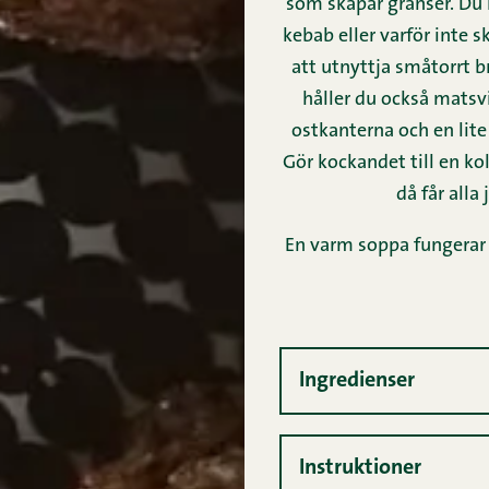
som skapar gränser. Du 
kebab eller varför inte s
att utnyttja småtorrt 
håller du också matsvi
ostkanterna och en lite 
Gör kockandet till en ko
då får alla
En varm soppa fungerar
Ingredienser
Instruktioner