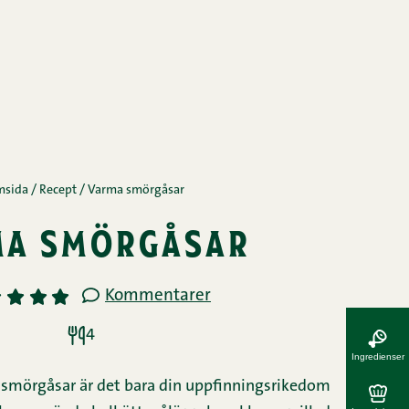
msida
/
Recept
/
Varma smörgåsar
ma smörgåsar
Kommentarer
3
4
5
4
Ingredienser
smörgåsar är det bara din uppfinningsrikedom