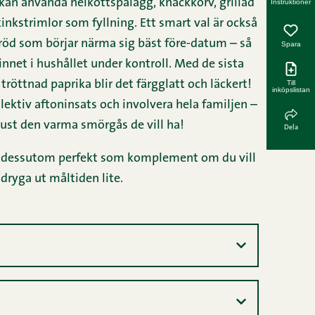
kan använda helköttspålägg, knackkorv, grillad
Instruktioner
kinkstrimlor som fyllning. Ett smart val är också
bröd som börjar närma sig bäst före-datum – så
Spara
nnet i hushållet under kontroll. Med de sista
tröttnad paprika blir det färgglatt och läckert!
Till
inköpslistan
llektiv aftoninsats och involvera hela familjen –
 just den varma smörgås de vill ha!
Dela
 dessutom perfekt som komplement om du vill
dryga ut måltiden lite.