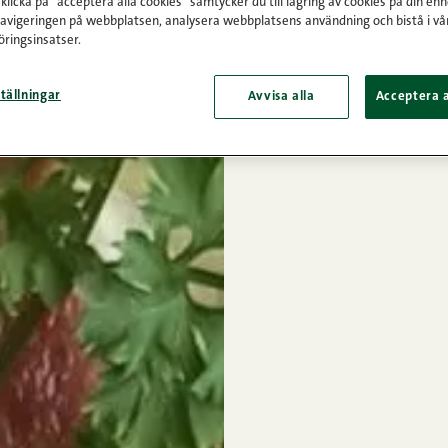
licka på "acceptera alla cookies" samtycker du till lagring av cookies på din enh
navigeringen på webbplatsen, analysera webbplatsens användning och bistå i vå
ringsinsatser.
tällningar
Avvisa alla
Acceptera a