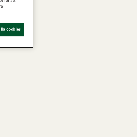
et för att
ra
lla cookies