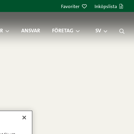
Favoriter
Inköpslista
R
ANSVAR
FÖRETAG
SV