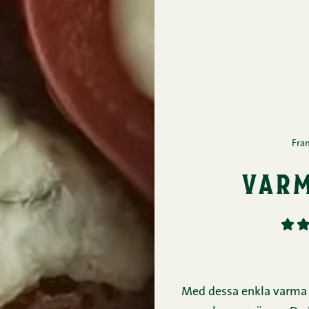
Fra
var
1
2
Med dessa enkla varma 