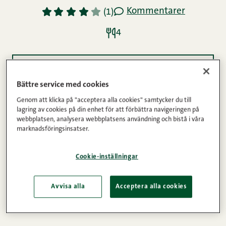
Kommentarer
1
2
3
4
5
(1)
4
Ingredienser
Bättre service med cookies
Genom att klicka på "acceptera alla cookies" samtycker du till
Instruktioner
lagring av cookies på din enhet för att förbättra navigeringen på
webbplatsen, analysera webbplatsens användning och bistå i våra
marknadsföringsinsatser.
Wow, vilken Waldorf!
Cookie-inställningar
Avvisa alla
Acceptera alla cookies
Farsdag
Morsdag
Varma smörgåsar