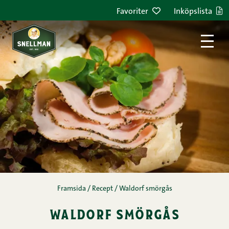
Hoppa till innehållet
Favoriter
Inköpslista
Framsida
/
Recept
/
Waldorf smörgås
waldorf smörgås