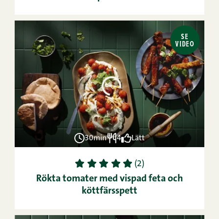
SE
VIDEO
30min
4
Lätt
1
2
3
4
5
(2)
Rökta tomater med vispad feta och
köttfärsspett