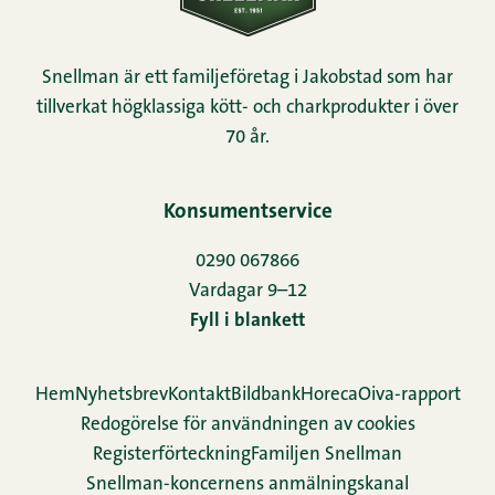
Snellman är ett familjeföretag i Jakobstad som har
tillverkat högklassiga kött- och charkprodukter i över
70 år.
Konsumentservice
0290 067866
Vardagar 9–12
Fyll i blankett
Hem
Nyhetsbrev
Kontakt
Bildbank
Horeca
Oiva-rapport
Redogörelse för användningen av cookies
Re­gis­ter­för­teck­ning
Familjen Snellman
Snellman-koncernens anmälningskanal