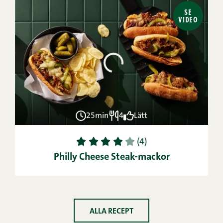
SE
VIDEO
25min
4
Lätt
1
2
3
4
5
(4)
Philly Cheese Steak-mackor
ALLA RECEPT