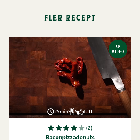
fler recept
SE
VIDEO
25min
5
Lätt
1
2
3
4
5
(2)
Baconpizzadonuts