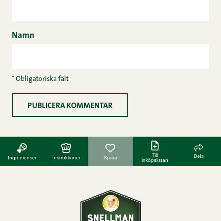
Namn
* Obligatoriska fält
Till
Dela
Ingredienser
Instruktioner
Spara
inköpslistan