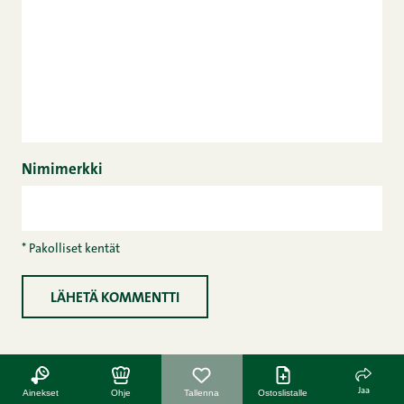
Nimimerkki
* Pakolliset kentät
Jaa
Ainekset
Ohje
Tallenna
Ostoslistalle