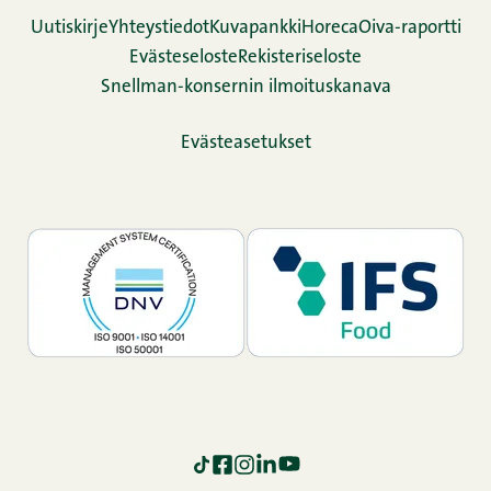
Uutiskirje
Yhteystiedot
Kuvapankki
Horeca
Oiva-raportti
Evästeseloste
Rekisteriseloste
Snellman-konsernin ilmoituskanava
Evästeasetukset
TikTok
Facebook
Instagram
LinkedIn
YouTube