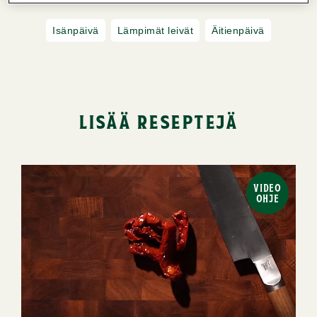
Isänpäivä
Lämpimät leivät
Äitienpäivä
lisää reseptejä
VIDEO
OHJE