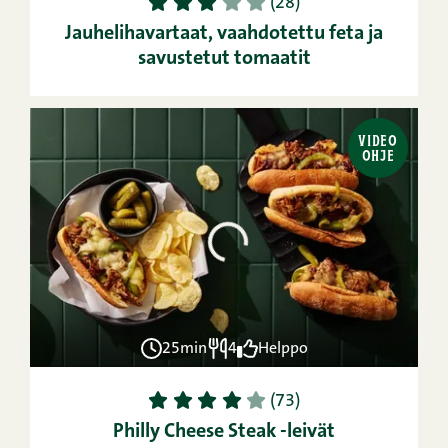
1
2
3
4
5
(28)
Jauhelihavartaat, vaahdotettu feta ja
savustetut tomaatit
VIDEO
OHJE
25min
4
Helppo
1
2
3
4
5
(73)
Philly Cheese Steak -leivät