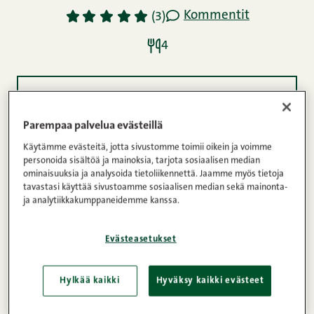
Kommentit
1
2
3
4
5
(3)
4
Ainekset
Parempaa palvelua evästeillä
Käytämme evästeitä, jotta sivustomme toimii oikein ja voimme
Ohje
personoida sisältöä ja mainoksia, tarjota sosiaalisen median
ominaisuuksia ja analysoida tietoliikennettä. Jaamme myös tietoja
tavastasi käyttää sivustoamme sosiaalisen median sekä mainonta-
ja analytiikkakumppaneidemme kanssa.
Vau, mikä Waldorf! Tämä herkkuleipä on nopea
valmistaa, jotta sinä pääset nauttimaan upeista
Evästeasetukset
mauista mahdollisimman vaivattomasti. Meillä
Snellmanilla testattu ja hyväksi todettu resepti, ole
Hylkää kaikki
Hyväksy kaikki evästeet
hyvä!