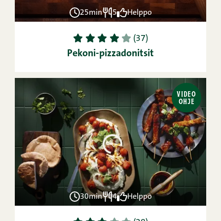
25min
5
Helppo
1
2
3
4
5
(37)
Pekoni-pizzadonitsit
VIDEO
OHJE
30min
4
Helppo