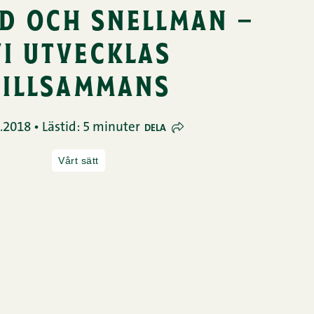
d och snellman –
vi utvecklas
tillsammans
.2018 • Lästid: 5 minuter
DELA
Vårt sätt