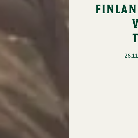
finlan
26.11