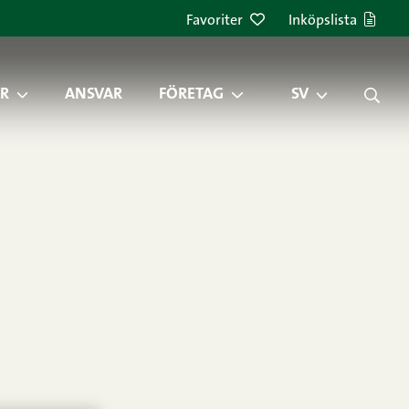
Favoriter
Inköpslista
R
ANSVAR
FÖRETAG
SV