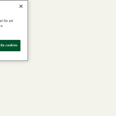
et för att
ra
lla cookies