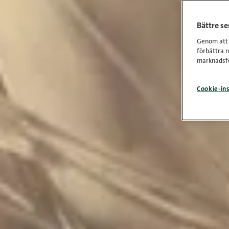
Bättre s
Genom att k
förbättra 
marknadsfö
Cookie-ins