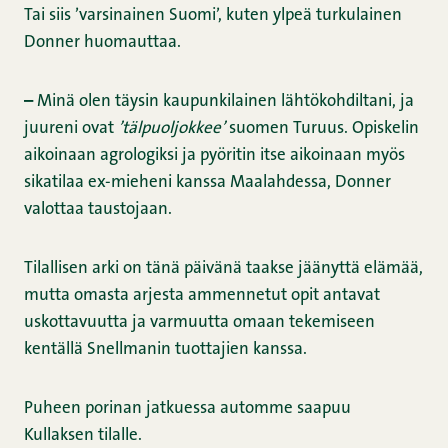
Tai siis ’varsinainen Suomi’, kuten ylpeä turkulainen
Donner huomauttaa.
–
Minä olen täysin kaupunkilainen lähtökohdiltani, ja
juureni ovat
’tälpuoljokkee’
suomen Turuus. Opiskelin
aikoinaan agrologiksi ja pyöritin itse aikoinaan myös
sikatilaa ex-mieheni kanssa Maalahdessa, Donner
valottaa taustojaan.
Tilallisen arki on tänä päivänä taakse jäänyttä elämää,
mutta omasta arjesta ammennetut opit antavat
uskottavuutta ja varmuutta omaan tekemiseen
kentällä Snellmanin tuottajien kanssa.
Puheen porinan jatkuessa automme saapuu
Kullaksen tilalle.