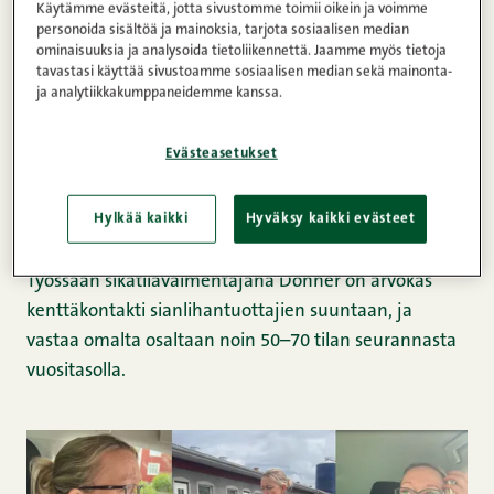
päässään vuoden aikana kertyviä ajokilometrejä,
Käytämme evästeitä, jotta sivustomme toimii oikein ja voimme
personoida sisältöä ja mainoksia, tarjota sosiaalisen median
samalla huokaisten syvään.
ominaisuuksia ja analysoida tietoliikennettä. Jaamme myös tietoja
tavastasi käyttää sivustoamme sosiaalisen median sekä mainonta-
ja analytiikkakumppaneidemme kanssa.
–
Auto ja kannettava tietokone ovat minun konttorini.
Pelkästään työajoa sekä tiloille että Pietarsaaren
Evästeasetukset
toimipisteeseen tulee varmasti noin
parikymmentätuhatta kilometriä vuodessa, hän
summaa.
Hylkää kaikki
Hyväksy kaikki evästeet
Työssään sikatilavalmentajana Donner on arvokas
kenttäkontakti sianlihantuottajien suuntaan, ja
vastaa omalta osaltaan noin 50–70 tilan seurannasta
vuositasolla.