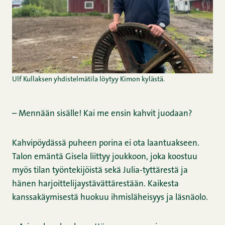
Ulf Kullaksen yhdistelmätila löytyy Kimon kylästä.
– Mennään sisälle! Kai me ensin kahvit juodaan?
Kahvipöydässä puheen porina ei ota laantuakseen.
Talon emäntä Gisela liittyy joukkoon, joka koostuu
myös tilan työntekijöistä sekä Julia-tyttärestä ja
hänen harjoittelijaystävättärestään. Kaikesta
kanssakäymisestä huokuu ihmisläheisyys ja läsnäolo.