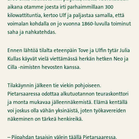
aikana otamme joesta irti parhaimmillaan 300
kilowattituntia, kertoo Ulf ja paljastaa samalla, että
voimalan kohdalla on jo vuonna 1860-luvulla toiminut
saha ja nahkatehdas.
Ennen lähtöä tilalta eteenpäin Tove ja Ulfin tytär Julia
Kullas käyvät vielä viettämässä herkän hetken Neo ja
Cilla -nimisten hevosten kanssa.
Tilakäynnin jälkeen tie viekin pohjoiseen.
Pietarsaaressa odottaa alkutuotannon teuraskonttori
ja monta mukavaa jälleennäkemistä. Elämä kentällä
voi joskus olla vähän yksinäistä, joten työkavereiden
näkeminen on tärkeä henkireikä.
– Piipahdan tasaisin välein täällä Pietarsaaressa,