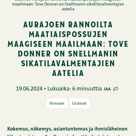
maailmaan: Tove Donner on Snellmanin sikatilavalmentajien
aatelia
aurajoen rannoilta
maatiaispossujen
maagiseen maailmaan: tove
donner on snellmanin
sikatilavalmentajien
aatelia
19.06.2024 • Lukuaika: 6 minuuttia
JAA
Ihmiset
Uutiset
Kokemus, näkemys, asiantuntemus ja ihmisläheinen