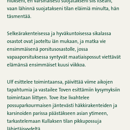
hiukseni, en varsinaisesti suojatakseni siis itseäni,
vaan lähinnä suojatakseni tilan eläimiä minulta, hän
täsmentää.
Selkeärakenteisessa ja hyväkuntoisessa sikalassa
osastot ovat jaoteltu iän mukaan, ja matka vie
ensimmäisenä porsitusosastolle, jossa
vapaaporsituksessa syntyvät maatiaispossut viettävät
elämänsä ensimmäiset kuusi viikkoa.
Ulf esittelee toimintaansa, päivittää viime aikojen
tapahtumia ja vastailee Toven esittämiin kysymyksiin
toimintaan liittyen. Tove itse livahtelee
possuparkourmaisen jäntevästi häkkirakenteiden ja
karsinoiden parissa päästäkseen asian ytimeen,
tarkastelemaan Kullaksen tilan pikkupossuja
lähietäisyydeltä.