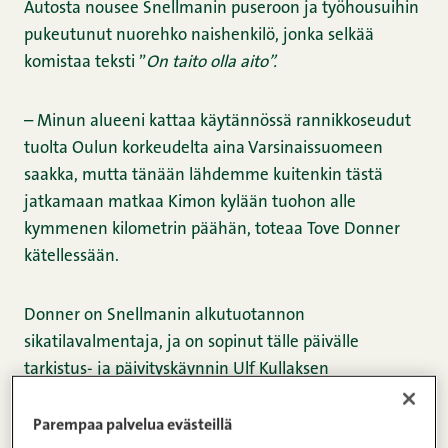
Autosta nousee Snellmanin puseroon ja työhousuihin
pukeutunut nuorehko naishenkilö, jonka selkää
komistaa teksti ”
On taito olla aito”.
– Minun alueeni kattaa käytännössä rannikkoseudut
tuolta Oulun korkeudelta aina Varsinaissuomeen
saakka, mutta tänään lähdemme kuitenkin tästä
jatkamaan matkaa Kimon kylään tuohon alle
kymmenen kilometrin päähän, toteaa Tove Donner
kätellessään.
Donner on Snellmanin alkutuotannon
sikatilavalmentaja, ja on sopinut tälle päivälle
tarkistus- ja päivityskäynnin Ulf Kullaksen
yhdistelmätilalle. Oravaisten kylän keskustan
viilettäessä ikkunan ulkopuolella Donner laskeskelee
Parempaa palvelua evästeillä