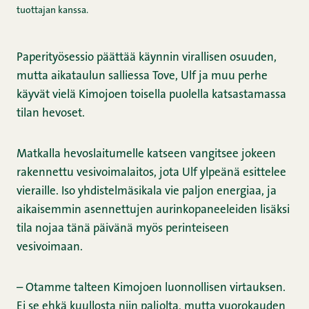
tuottajan kanssa.
Paperityösessio päättää käynnin virallisen osuuden,
mutta aikataulun salliessa Tove, Ulf ja muu perhe
käyvät vielä Kimojoen toisella puolella katsastamassa
tilan hevoset.
Matkalla hevoslaitumelle katseen vangitsee jokeen
rakennettu vesivoimalaitos, jota Ulf ylpeänä esittelee
vieraille. Iso yhdistelmäsikala vie paljon energiaa, ja
aikaisemmin asennettujen aurinkopaneeleiden lisäksi
tila nojaa tänä päivänä myös perinteiseen
vesivoimaan.
– Otamme talteen Kimojoen luonnollisen virtauksen.
Ei se ehkä kuullosta niin paljolta, mutta vuorokauden