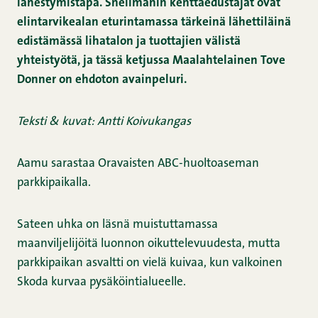
lähestymistapa. Snellmanin kenttäedustajat ovat
elintarvikealan eturintamassa tärkeinä lähettiläinä
edistämässä lihatalon ja tuottajien välistä
yhteistyötä, ja tässä ketjussa Maalahtelainen Tove
Donner on ehdoton avainpeluri.
Teksti & kuvat: Antti Koivukangas
Aamu sarastaa Oravaisten ABC-huoltoaseman
parkkipaikalla.
Sateen uhka on läsnä muistuttamassa
maanviljelijöitä luonnon oikuttelevuudesta, mutta
parkkipaikan asvaltti on vielä kuivaa, kun valkoinen
Skoda kurvaa pysäköintialueelle.