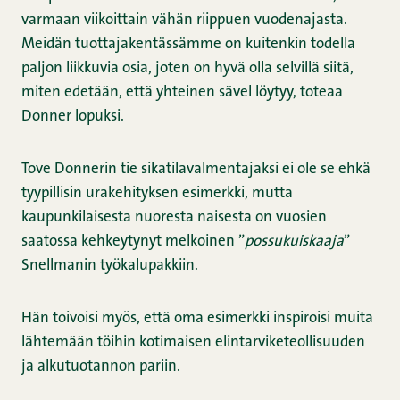
varmaan viikoittain vähän riippuen vuodenajasta.
Meidän tuottajakentässämme on kuitenkin todella
paljon liikkuvia osia, joten on hyvä olla selvillä siitä,
miten edetään, että yhteinen sävel löytyy, toteaa
Donner lopuksi.
Tove Donnerin tie sikatilavalmentajaksi ei ole se ehkä
tyypillisin urakehityksen esimerkki, mutta
kaupunkilaisesta nuoresta naisesta on vuosien
saatossa kehkeytynyt melkoinen ”
possukuiskaaja
”
Snellmanin työkalupakkiin.
Hän toivoisi myös, että oma esimerkki inspiroisi muita
lähtemään töihin kotimaisen elintarviketeollisuuden
ja alkutuotannon pariin.