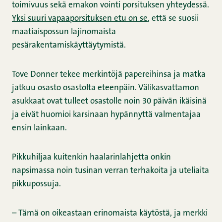
toimivuus sekä emakon vointi porsituksen yhteydessä.
Yksi suuri vapaaporsituksen etu on se
, että se suosii
maatiaispossun lajinomaista
pesärakentamiskäyttäytymistä.
Tove Donner tekee merkintöjä papereihinsa ja matka
jatkuu osasto osastolta eteenpäin. Välikasvattamon
asukkaat ovat tulleet osastolle noin 30 päivän ikäisinä
ja eivät huomioi karsinaan hypännyttä valmentajaa
ensin lainkaan.
Pikkuhiljaa kuitenkin haalarinlahjetta onkin
napsimassa noin tusinan verran terhakoita ja uteliaita
pikkupossuja.
– Tämä on oikeastaan erinomaista käytöstä, ja merkki