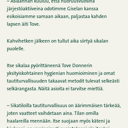
– Asiaanhan kuuluu, että nuoruusvuosina
järjestöaktiiveina odotimme Giselan kanssa
esikoisiamme samaan aikaan, paljastaa kahden
lapsen äiti Tove.
Kahvihetken jälkeen on tullut aika siirtyä sikalan
puolelle.
Itse sikalaa pyörittäneenä Tove Donnerin
yksityiskohtainen hygienian huomioiminen ja omat
tautiturvallisuuden takaavat metodit tulevat selkeästi
selkärangasta. Näitä asioita ei tarvitse miettiä.
– Sikatiloilla tautiturvallisuus on äärimmäisen tärkeää,
joten vaatteet vaihdetaan aina. Tilan omilla
haalareilla mennään. Itse suojaan myös käteni ja