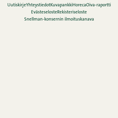
Uutiskirje
Yhteystiedot
Kuvapankki
Horeca
Oiva-raportti
Evästeseloste
Rekisteriseloste
Snellman-konsernin ilmoituskanava
Evästeasetukset
TikTok
Facebook
Instagram
LinkedIn
YouTube