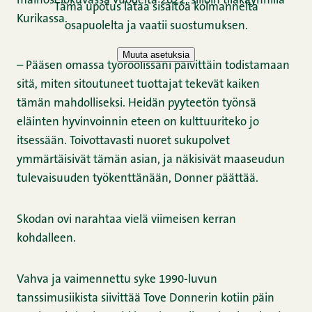
mainoselokuvassa vuodelta 2022, silloin tilakäynnillä
Kurikassa.
– Pääsen omassa työroolissani päivittäin todistamaan
sitä, miten sitoutuneet tuottajat tekevät kaiken
tämän mahdolliseksi. Heidän pyyteetön työnsä
eläinten hyvinvoinnin eteen on kulttuuriteko jo
itsessään. Toivottavasti nuoret sukupolvet
ymmärtäisivät tämän asian, ja näkisivät maaseudun
tulevaisuuden työkenttänään, Donner päättää.
Skodan ovi narahtaa vielä viimeisen kerran
kohdalleen.
Vahva ja vaimennettu syke 1990-luvun
tanssimusiikista siivittää Tove Donnerin kotiin päin