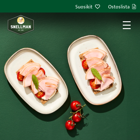
Siirry sisältöön
Suosikit
Ostoslista