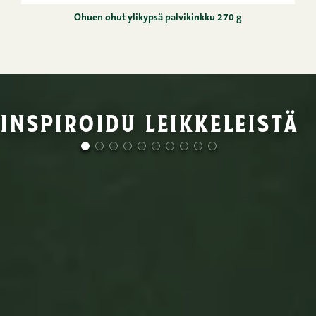
Ohuen ohut ylikypsä palvikinkku 270 g
inspiroidu leikkeleistä