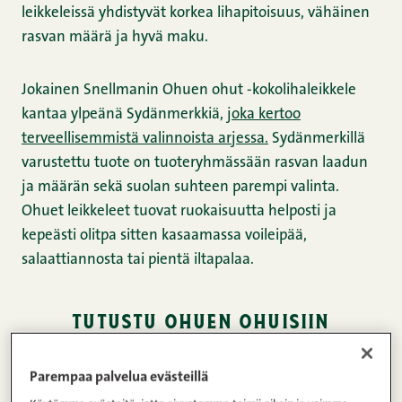
leikkeleissä yhdistyvät korkea lihapitoisuus, vähäinen
rasvan määrä ja hyvä maku.
Jokainen Snellmanin Ohuen ohut -kokolihaleikkele
kantaa ylpeänä Sydänmerkkiä,
joka kertoo
terveellisemmistä valinnoista arjessa.
Sydänmerkillä
varustettu tuote on tuoteryhmässään rasvan laadun
ja määrän sekä suolan suhteen parempi valinta.
Ohuet leikkeleet tuovat ruokaisuutta helposti ja
kepeästi olitpa sitten kasaamassa voileipää,
salaattiannosta tai pientä iltapalaa.
tutustu ohuen ohuisiin
leikkeleisiimme
Parempaa palvelua evästeillä