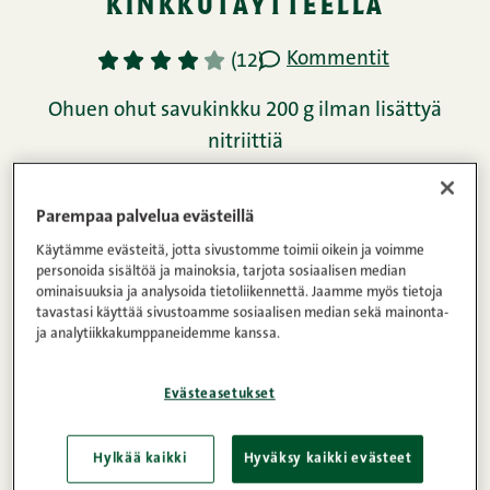
Uusivuosi
glaseeratut uuniperunat
kinkkutäytteellä : ohje
videoina
Parempaa palvelua evästeillä
Käytämme evästeitä, jotta sivustomme toimii oikein ja voimme
personoida sisältöä ja mainoksia, tarjota sosiaalisen median
ominaisuuksia ja analysoida tietoliikennettä. Jaamme myös tietoja
tavastasi käyttää sivustoamme sosiaalisen median sekä mainonta-
ja analytiikkakumppaneidemme kanssa.
Evästeasetukset
Hylkää kaikki
Hyväksy kaikki evästeet