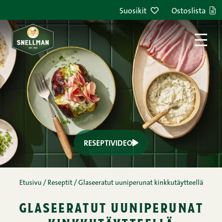
Nämä balsamicolla glaseeratut uuniperunat
Suosikit
Ostoslista
tarjoavat pienellä vaivalla paljon makua. Uunissa
karamellisoitu balsamicopinta tuo kevyttä
makeutta ja kauniin paahteisen pinnan pehmeälle
sisukselle. Raikas maustekurkkutahna ja
Snellmanin uusi, ilman lisättyä nitriittiä
valmistettu savukinkku viimeistelevät
kokonaisuuden. Kinkkuruusukkeet tuovat
annokseen sekä makua että näyttävyyttä. Helppo
valmistaa – sopii arkeen ja illalliselle ystävien
kanssa.
Gluteeniton,
Kananmunaton,
Kevyt,
Leikkeleet,
Ohuen ohuet leikkeleet