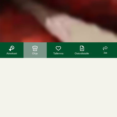
Jaa
Ainekset
Ohje
Tallenna
Ostoslistalle