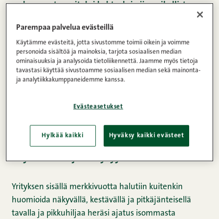
on kasvanut suosituksi kohteeksi niin paikallisten
kuin matkailijoidenkin keskuudessa, ja sen merkitys
Parempaa palvelua evästeillä
kaupungin arjessa korostuu monipuolisilla
Käytämme evästeitä, jotta sivustomme toimii oikein ja voimme
aktiviteeteilla ja perhejuhlilla.
personoida sisältöä ja mainoksia, tarjota sosiaalisen median
ominaisuuksia ja analysoida tietoliikennettä. Jaamme myös tietoja
tavastasi käyttää sivustoamme sosiaalisen median sekä mainonta-
Snellmanin perheyrityksen täyttäessä 70 vuotta oli
ja analytiikkakumppaneidemme kanssa.
Suomi ja maailma vielä vahvasti pandemian kourissa,
ja esimerkiksi suurten syntymäpäiväjuhlien
Evästeasetukset
järjestäminen keväällä 2021 oli käytännössä
mahdotonta.
Hylkää kaikki
Hyväksy kaikki evästeet
”Hyvinvointia ja viihtyvyyttä”
Yrityksen sisällä merkkivuotta halutiin kuitenkin
huomioida näkyvällä, kestävällä ja pitkäjänteisellä
tavalla ja pikkuhiljaa heräsi ajatus isommasta