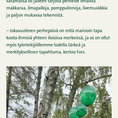
satamassa oli jälleen tarjolla perheille ilmaista
makkaraa, ilmapalloja, pomppulinnoja, livemusiikkia
ja paljon mukavaa tekemistä.
– Jokavuotinen perhepäivä on mitä mainioin tapa
koota ihmisiä yhteen iloisissa merkeissä, ja se on ollut
myös työntekijöillemme todella tärkeä ja
merkityksellinen tapahtuma, kertoo Fors.