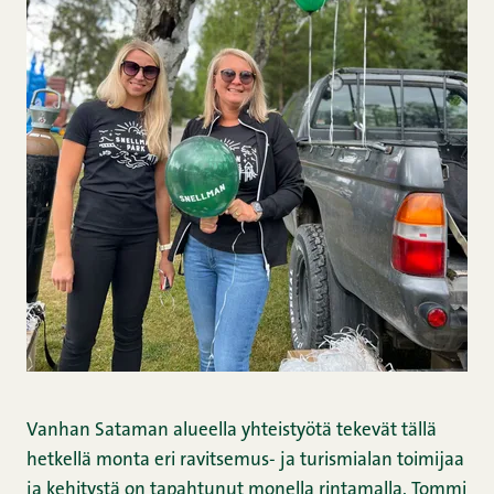
Vanhan Sataman alueella yhteistyötä tekevät tällä
hetkellä monta eri ravitsemus- ja turismialan toimijaa
ja kehitystä on tapahtunut monella rintamalla. Tommi