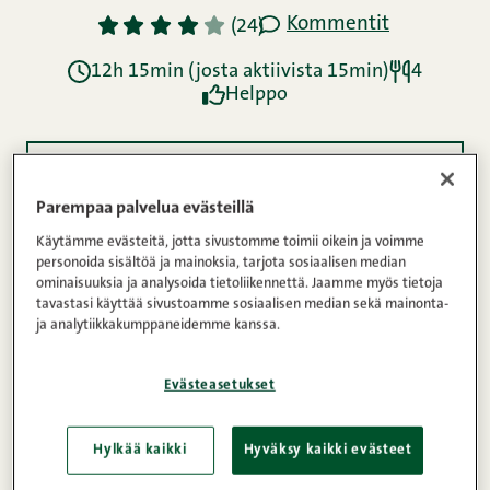
Kommentit
1
2
3
4
5
(24)
12h 15min (josta aktiivista 15min)
4
Helppo
Ainekset
Parempaa palvelua evästeillä
Käytämme evästeitä, jotta sivustomme toimii oikein ja voimme
Ohje
personoida sisältöä ja mainoksia, tarjota sosiaalisen median
ominaisuuksia ja analysoida tietoliikennettä. Jaamme myös tietoja
tavastasi käyttää sivustoamme sosiaalisen median sekä mainonta-
ja analytiikkakumppaneidemme kanssa.
Ravintosisältö
Evästeasetukset
Imelletty perunalaatikko on yksi suomalaisen
Hylkää kaikki
Hyväksy kaikki evästeet
joulupöydän klassikoista. Jotkut jopa sanovat, että