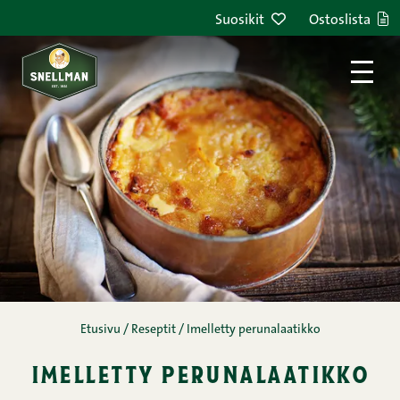
Siirry sisältöön
Suosikit
Ostoslista
Etusivu
/
Reseptit
/
Imelletty perunalaatikko
imelletty perunalaatikko