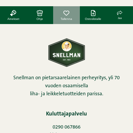
Jaa
Ainekset
Ohje
Tallenna
Ostoslistalle
Snellman on pietarsaarelainen perheyritys, yli 70
vuoden osaamisella
liha- ja leikkeletuotteiden parissa.
Kuluttajapalvelu
0290 067866