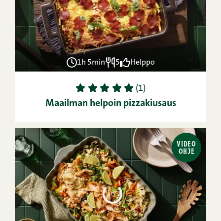
1h 5min
5
Helppo
1
2
3
4
5
(1)
Maailman helpoin pizzakiusaus
VIDEO
OHJE