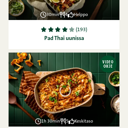
30min
4
Helppo
1
2
3
4
5
(193)
Pad Thai uunissa
VIDEO
OHJE
1h 30min
5
Keskitaso