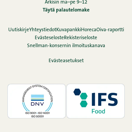
Arkisin ma–pe 9–12
Täytä palautelomake
Uutiskirje
Yhteystiedot
Kuvapankki
Horeca
Oiva-raportti
Evästeseloste
Rekisteriseloste
Snellman-konsernin ilmoituskanava
Evästeasetukset