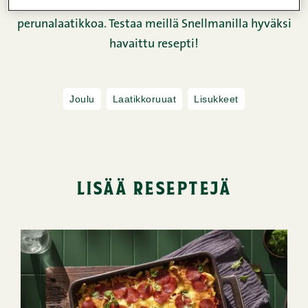
joulupöytä ei ole joulupöytä ilman imellettyä
perunalaatikkoa. Testaa meillä Snellmanilla hyväksi
havaittu resepti!
Joulu
Laatikkoruuat
Lisukkeet
lisää reseptejä