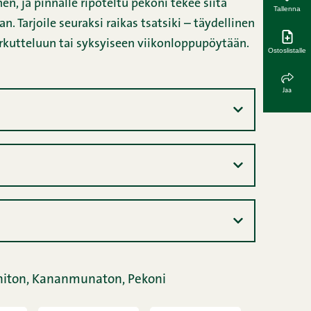
en, ja pinnalle ripoteltu pekoni tekee siitä
Tallenna
 Tarjoile seuraksi raikas tsatsiki – täydellinen
rkutteluun tai syksyiseen viikonloppupöytään.
Ostoslistalle
Jaa
niton,
Kananmunaton,
Pekoni