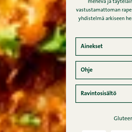
mehevä ja täyteläin
vastustamattoman rapean.
yhdistelmä arkiseen he
Ainekset
Ohje
Ravintosisältö
Glutee