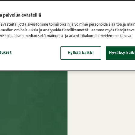
 palvelua evästeillä
västeitä, jotta sivustomme toimii oikein ja voimme personoida sisältöä ja main
 median ominaisuuksia ja analysoida tietoliikennettä. Jaamme myös tietoja tava
e sosiaalisen median sekä mainonta- ja analytiikkakumppaneidemme kanssa.
tukset
Hylkää kaikki
Hyväksy kaik