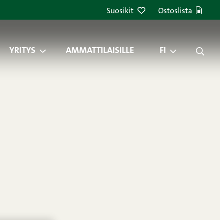
Suosikit
Ostoslista
YRITYS
AMMATTILAISILLE
FI