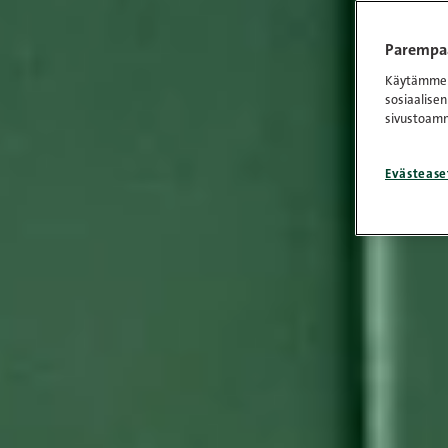
Parempaa
Käytämme e
sosiaalisen
sivustoamm
Evästease