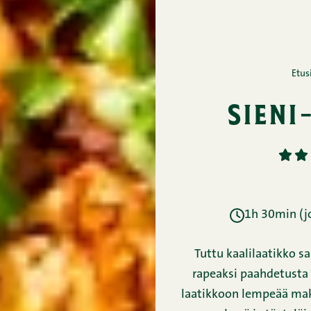
Etus
sieni
1
2
1h 30min (jo
Tuttu kaalilaatikko s
rapeaksi paahdetusta p
laatikkoon lempeää mak