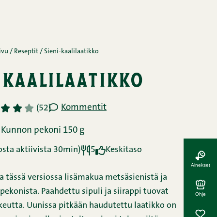
ivu
/
Reseptit
/
Sieni-kaalilaatikko
-kaalilaatikko
Kommentit
3
4
5
(52)
Kunnon pekoni 150 g
sta aktiivista 30min)
5
Keskitaso
Ainekset
aa tässä versiossa lisämakua metsäsienistä ja
ekonista. Paahdettu sipuli ja siirappi tuovat
Ohje
eutta. Uunissa pitkään haudutettu laatikko on