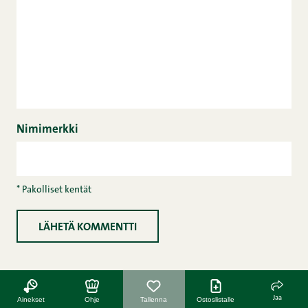
Nimimerkki
* Pakolliset kentät
Jaa
Ainekset
Ohje
Tallenna
Ostoslistalle