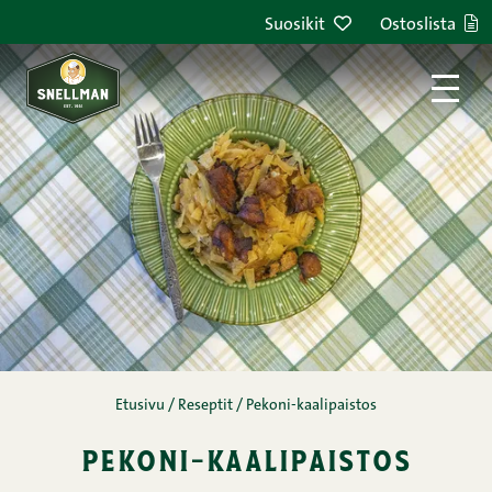
Siirry sisältöön
Suosikit
Ostoslista
Etusivu
/
Reseptit
/
Pekoni-kaalipaistos
pekoni-kaalipaistos