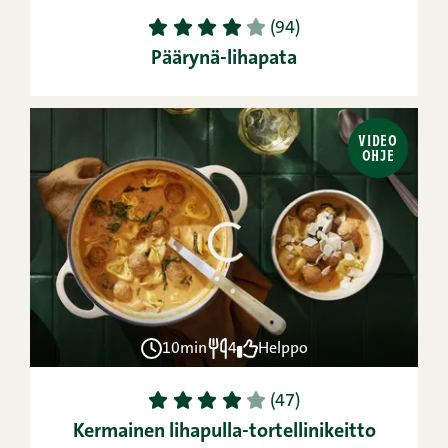
1
2
3
4
5
(94)
Päärynä-lihapata
VIDEO
OHJE
10min
4
Helppo
1
2
3
4
5
(47)
Kermainen lihapulla-tortellinikeitto