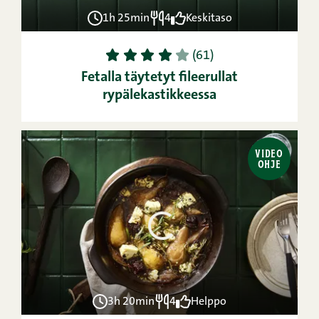
1h 25min
4
Keskitaso
1
2
3
4
5
(61)
Fetalla täytetyt fileerullat
rypälekastikkeessa
VIDEO
OHJE
3h 20min
4
Helppo