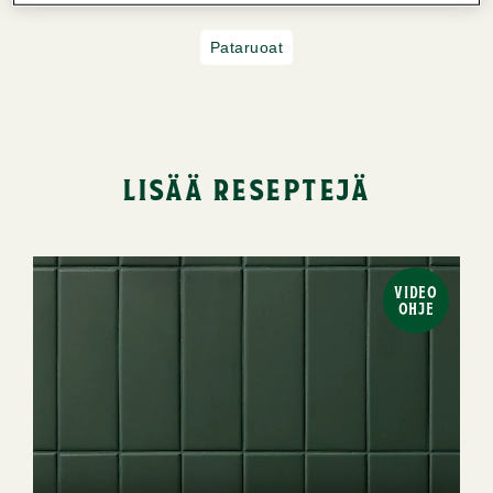
Pataruoat
lisää reseptejä
VIDEO
OHJE