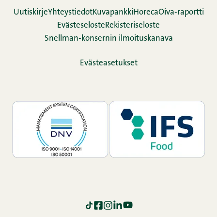
Uutiskirje
Yhteystiedot
Kuvapankki
Horeca
Oiva-raportti
Evästeseloste
Rekisteriseloste
Snellman-konsernin ilmoituskanava
Evästeasetukset
TikTok
Facebook
Instagram
LinkedIn
YouTube