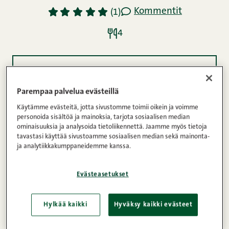
Kommentit
1
2
3
4
5
(1)
4
Ainekset
Parempaa palvelua evästeillä
Käytämme evästeitä, jotta sivustomme toimii oikein ja voimme
Ohje
personoida sisältöä ja mainoksia, tarjota sosiaalisen median
ominaisuuksia ja analysoida tietoliikennettä. Jaamme myös tietoja
tavastasi käyttää sivustoamme sosiaalisen median sekä mainonta-
ja analytiikkakumppaneidemme kanssa.
Pekonikylkikuutio-kaalipata on helppo
viikonloppuruoka. Tämä on nopea valmistella,
Evästeasetukset
mutta sen valmistuminen vie aikaa. Siksi se on
hyvä tehdä valmiiksi uuniin ennen päivän ulkoilua
Hylkää kaikki
Hyväksy kaikki evästeet
tai pihatöitä. Kun olet valmis, niin on ruokakin.