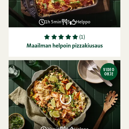
1h 5min
5
Helppo
1
2
3
4
5
(1)
Maailman helpoin pizzakiusaus
VIDEO
OHJE