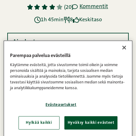
Kommentit
1
2
3
4
5
(20)
1h 45min
8
Keskitaso
Ainekset
Parempaa palvelua evästeillä
Käytämme evästeitä, jotta sivustomme toimii oikein ja voimme
Ohje
personoida sisältöä ja mainoksia, tarjota sosiaalisen median
ominaisuuksia ja analysoida tietoliikennettä. Jaamme myös tietoja
tavastasi käyttää sivustoamme sosiaalisen median sekä mainonta-
ja analytiikkakumppaneidemme kanssa.
Ravintosisältö
Evästeasetukset
Popsi, popsi porkkanalaatikkoa. Jokaisen
suomalaisen joulupöydän vakiovieras jo 1930-
Hylkää kaikki
Hyväksy kaikki evästeet
luvulta lähtien. Ota kokeiluun meillä Snellmanilla