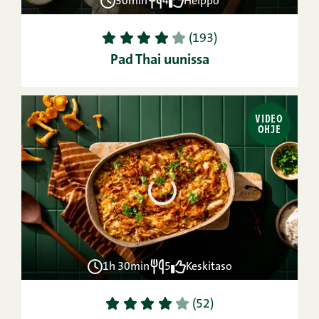
30min
4
Helppo
1
2
3
4
5
(193)
Pad Thai uunissa
VIDEO
OHJE
1h 30min
5
Keskitaso
1
2
3
4
5
(52)