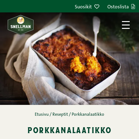
Siirry sisältöön
Suosikit
Ostoslista
Etusivu
/
Reseptit
/
Porkkanalaatikko
porkkanalaatikko