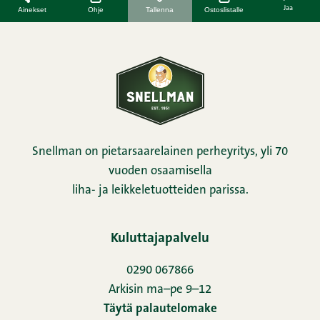
Jaa
Ainekset
Ohje
Tallenna
Ostoslistalle
Snellman on pietarsaarelainen perheyritys, yli 70
vuoden osaamisella
liha- ja leikkeletuotteiden parissa.
Kuluttajapalvelu
0290 067866
Arkisin ma–pe 9–12
Täytä palautelomake