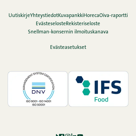
Uutiskirje
Yhteystiedot
Kuvapankki
Horeca
Oiva-raportti
Evästeseloste
Rekisteriseloste
Snellman-konsernin ilmoituskanava
Evästeasetukset
TikTok
Facebook
Instagram
LinkedIn
YouTube