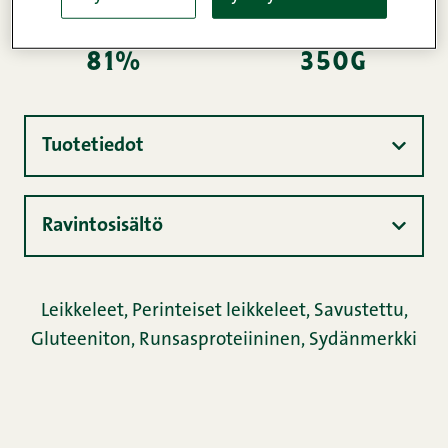
Lihapitoisuus
Paino
81%
350g
Tuotetiedot
Ravintosisältö
Leikkeleet
,
Perinteiset leikkeleet
,
Savustettu
,
Gluteeniton
,
Runsasproteiininen
,
Sydänmerkki