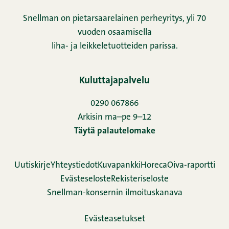
Snellman on pietarsaarelainen perheyritys, yli 70
vuoden osaamisella
liha- ja leikkeletuotteiden parissa.
Kuluttajapalvelu
0290 067866
Arkisin ma–pe 9–12
Täytä palautelomake
Uutiskirje
Yhteystiedot
Kuvapankki
Horeca
Oiva-raportti
Evästeseloste
Rekisteriseloste
Snellman-konsernin ilmoituskanava
Evästeasetukset