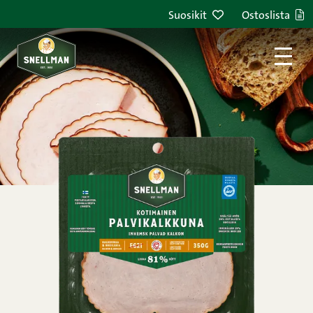
Siirry sisältöön
Suosikit
Ostoslista