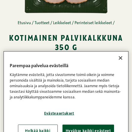
Etusivu
/
Tuotteet
/
Leikkeleet
/
Perinteiset leikkeleet
/
kotimainen palvikalkkuna
350 g
Kotimaisessa palvikalkkunassa on mukana 29
Parempaa palvelua evästeillä
prosenttia broilerilihaa, erinomaisen hyvä
Käytämme evästeitä, jotta sivustomme toimii oikein ja voimme
personoida sisältöä ja mainoksia, tarjota sosiaalisen median
vaihtoehto valkoisen lihan ystävälle. Iso koko
ominaisuuksia ja analysoida tietoliikennettä. Jaamme myös tietoja
tekee viipaleista poikkeuksellisen mureita ja
tavastasi käyttää sivustoamme sosiaalisen median sekä mainonta-
ja analytiikkakumppaneidemme kanssa.
verkossa kypsentäminen viimeistelee kauniin
savureunan, jossa aidon savustuksen maku
Evästeasetukset
korostuu.
Hylkää kaikki
Hyväksy kaikki evästeet