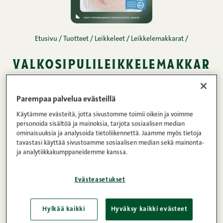
Etusivu
/
Tuotteet
/
Leikkeleet
/
Leikkelemakkarat
/
valkosipulileikkelemakkar
a 150 g
Parempaa palvelua evästeillä
Valkosipulileikkelemakkarassa on reilusti
Käytämme evästeitä, jotta sivustomme toimii oikein ja voimme
valkosipulia. Ei prässilihaa eikä
personoida sisältöä ja mainoksia, tarjota sosiaalisen median
ominaisuuksia ja analysoida tietoliikennettä. Jaamme myös tietoja
natriumglutamaattia, tietenkään. Makua kyllä
tavastasi käyttää sivustoamme sosiaalisen median sekä mainonta-
riittää!
ja analytiikkakumppaneidemme kanssa.
Evästeasetukset
Lihapitoisuus
Paino
78%
150g
Hylkää kaikki
Hyväksy kaikki evästeet