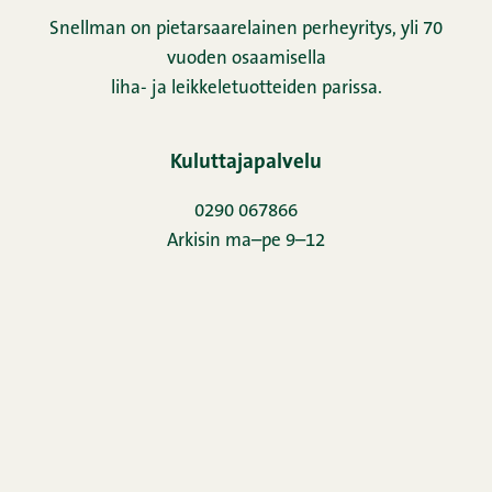
Snellman on pietarsaarelainen perheyritys, yli 70
vuoden osaamisella
liha- ja leikkeletuotteiden parissa.
Kuluttajapalvelu
0290 067866
Arkisin ma–pe 9–12
Täytä palautelomake
Uutiskirje
Yhteystiedot
Kuvapankki
Horeca
Oiva-raportti
Evästeseloste
Rekisteriseloste
Snellman-konsernin ilmoituskanava
Evästeasetukset