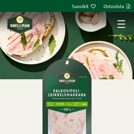
Siirry sisältöön
Suosikit
Ostoslista