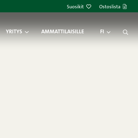
Suosikit
Ostoslista
YRITYS
AMMATTILAISILLE
FI