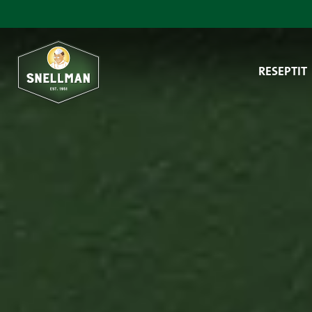
Siirry sisältöön
RESEPTIT