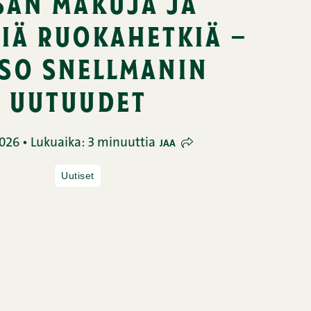
sän makuja ja
siä ruokahetkiä –
so snellmanin
uutuudet
026 • Lukuaika: 3 minuuttia
JAA
Uutiset