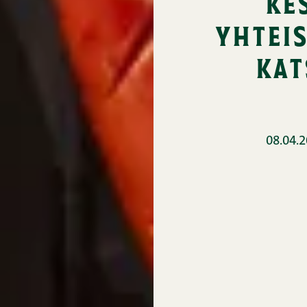
ke
yhtei
kat
08.04.2