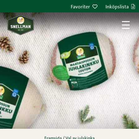
Hoppa till innehållet
Favoriter
Inköpslista
Framsida
/
Val av julskinka