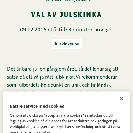
val av julskinka
09.12.2016 • Lästid: 3 minuter
DELA
Julskinkstips
Det är bara jul en gång om året, så det lönar sig att
satsa på att välja rätt julskinka. Vi rekommenderar
som julbordets höjdpunkt en unik och finländsk
skinka:
Snellmans riktiga lantgris
festskinka.
Bättre service med cookies
Ifall du inte hinner läsa hela inlägget har vi samlat
Genom att klicka på "acceptera alla cookies" samtycker du till
de viktigaste punkterna här:
lagring av cookies på din enhet för att förbättra navigeringen på
webbplatsen, analysera webbplatsens användning och bistå i våra
marknadsföringsinsatser.