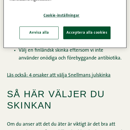
Snellman har en egen Riktig lantgris, som matas
med foder som inte genmodifierats.
Cookie-inställningar
Tack vare tillverkningssättet torkar inte
Snellmans skinka för mycket under stekning.
Avvisa alla
Acceptera alla cookies
En skinka på 3 kg räcker till ungefär 12 personer
(räknat med ca 200 g/gäst).
Välj en finländsk skinka eftersom vi inte
använder onödiga och förebyggande antibiotika.
Läs också: 4 orsaker att välja Snellmans julskinka
SÅ HÄR VÄLJER DU
SKINKAN
Om du anser att det du äter är viktigt är det bra att