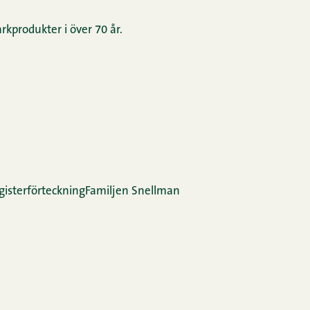
rkprodukter i över 70 år.
gis­ter­för­teck­ning
Familjen Snellman