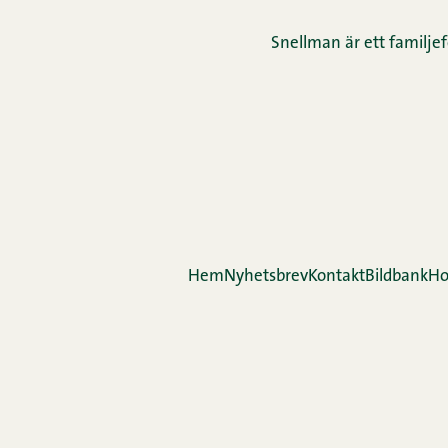
Snellman är ett familjef
Hem
Nyhetsbrev
Kontakt
Bildbank
Ho