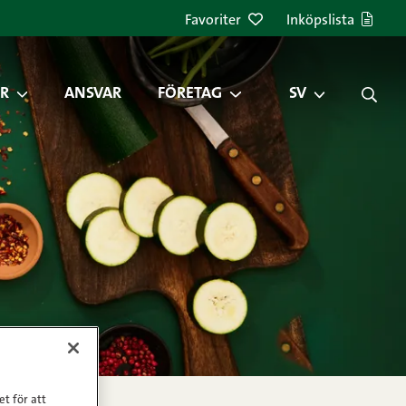
Favoriter
Inköpslista
R
ANSVAR
FÖRETAG
SV
et för att