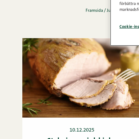
förbättra 
marknadsfö
Framsida
/
Julskinkstips
Cookie-ins
10.12.2025