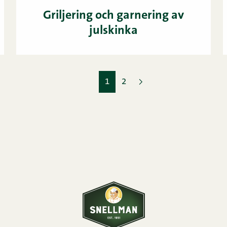
Griljering och garnering av
julskinka
1
2