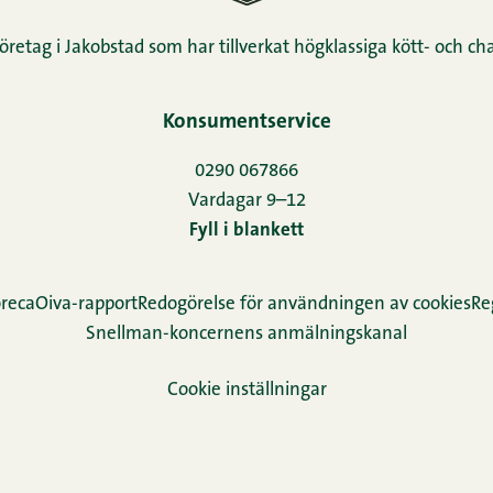
öretag i Jakobstad som har tillverkat högklassiga kött- och cha
Konsumentservice
0290 067866
Vardagar 9–12
Fyll i blankett
reca
Oiva-rapport
Redogörelse för användningen av cookies
Re­
Snellman-koncernens anmälningskanal
Cookie inställningar