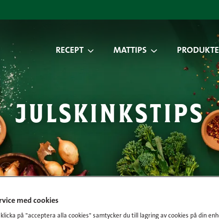
RECEPT
MATTIPS
PRODUKTE
julskinkstips
ervice med cookies
licka på "acceptera alla cookies" samtycker du till lagring av cookies på din enh