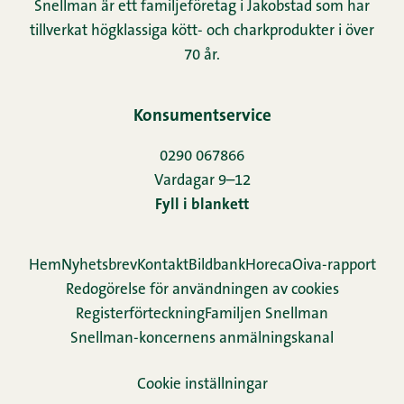
Snellman är ett familjeföretag i Jakobstad som har
tillverkat högklassiga kött- och charkprodukter i över
70 år.
Konsumentservice
0290 067866
Vardagar 9–12
Fyll i blankett
Hem
Nyhetsbrev
Kontakt
Bildbank
Horeca
Oiva-rapport
Redogörelse för användningen av cookies
Re­gis­ter­för­teck­ning
Familjen Snellman
Snellman-koncernens anmälningskanal
Cookie inställningar