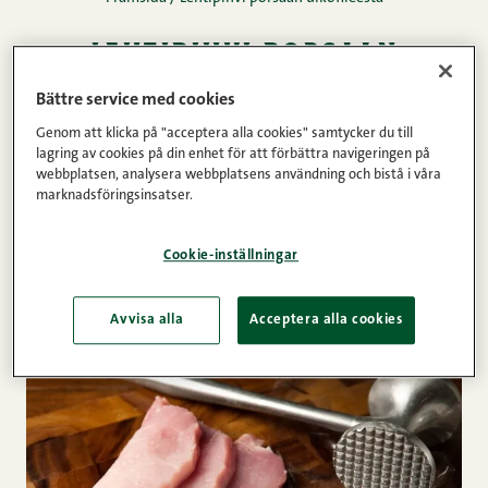
lehtipihvi porsaan
ulkofileestä
Bättre service med cookies
Genom att klicka på "acceptera alla cookies" samtycker du till
05.09.2014 • Lästid: 1 minuter
DELA
lagring av cookies på din enhet för att förbättra navigeringen på
webbplatsen, analysera webbplatsens användning och bistå i våra
Kött
Ytterfilé av gris
marknadsföringsinsatser.
Cookie-inställningar
1. Skär 0,5 cm tjocka skivor av gris ytterfilén.
Avvisa alla
Acceptera alla cookies