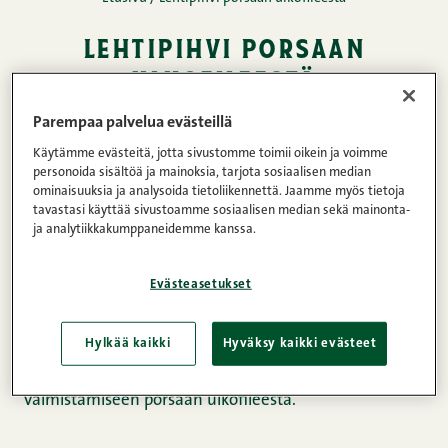
lehtipihvi porsaan
ulkofileestä
Parempaa palvelua evästeillä
05.09.2014 • Lukuaika: 1 minuuttia
JAA
Käytämme evästeitä, jotta sivustomme toimii oikein ja voimme
personoida sisältöä ja mainoksia, tarjota sosiaalisen median
Liha
Porsaan ulkofilee
ominaisuuksia ja analysoida tietoliikennettä. Jaamme myös tietoja
tavastasi käyttää sivustoamme sosiaalisen median sekä mainonta-
ja analytiikkakumppaneidemme kanssa.
Porsaan ulkofileestä
saa helposti valmistettua
Evästeasetukset
lehtipihviä aivan itse. Lehtipihvejä varten kannattaa
porsaan ulkofileestä leikata aluksi noin 1,5 cm
Hylkää kaikki
Hyväksy kaikki evästeet
paksuisia viipaleita, jotka tulee sitten nuijia kevyesti
ohuemmiksi. Katso tarkat vinkit lehtipihvien
valmistamiseen porsaan ulkofileestä.