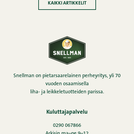
KAIKKI ARTIKKELIT
Snellman on pietarsaarelainen perheyritys, yli 70
vuoden osaamisella
liha- ja leikkeletuotteiden parissa.
Kuluttajapalvelu
0290 067866
Arkisin ma–pe 9–12