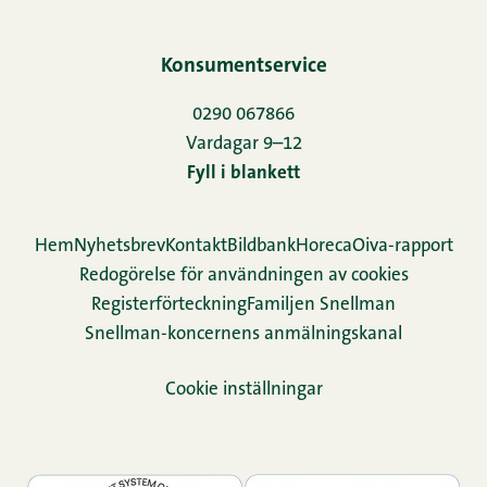
Konsumentservice
0290 067866
Vardagar 9–12
Fyll i blankett
Hem
Nyhetsbrev
Kontakt
Bildbank
Horeca
Oiva-rapport
Redogörelse för användningen av cookies
Re­gis­ter­för­teck­ning
Familjen Snellman
Snellman-koncernens anmälningskanal
Cookie inställningar