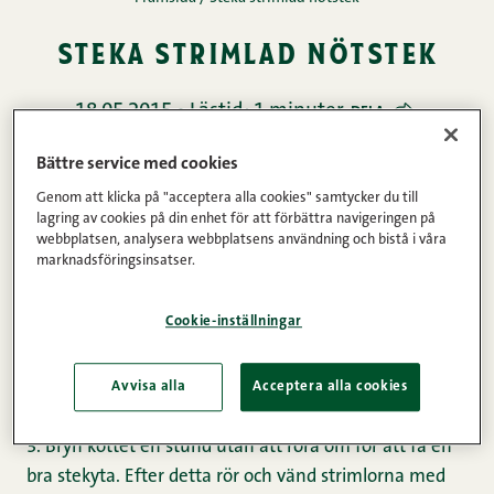
steka strimlad nötstek
18.05.2015 • Lästid: 1 minuter
DELA
Kött
Bättre service med cookies
Genom att klicka på "acceptera alla cookies" samtycker du till
lagring av cookies på din enhet för att förbättra navigeringen på
webbplatsen, analysera webbplatsens användning och bistå i våra
1. Ta ut köttet i rumstemperatur cirka en halvtimme
marknadsföringsinsatser.
före tillredning.
Cookie-inställningar
2. Tillsätt lite olja eller smörolja på pannan. Hetta upp
pannan ordentligt, en för sval panna frigör köttsaften.
Avvisa alla
Acceptera alla cookies
3. Bryn köttet en stund utan att röra om för att få en
bra stekyta. Efter detta rör och vänd strimlorna med