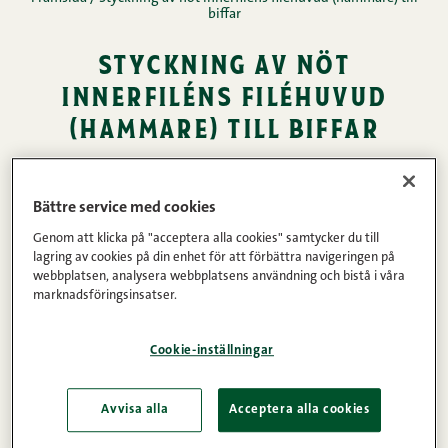
biffar
styckning av nöt
innerfiléns filéhuvud
(hammare) till biffar
10.03.2014 • Lästid: 1 minuter
DELA
Bättre service med cookies
Innerfile av nöt
Kött
Genom att klicka på "acceptera alla cookies" samtycker du till
lagring av cookies på din enhet för att förbättra navigeringen på
webbplatsen, analysera webbplatsens användning och bistå i våra
marknadsföringsinsatser.
1. Skär bort en möjlig sidostrimla från filéhuvudet.
Cookie-inställningar
Avvisa alla
Acceptera alla cookies