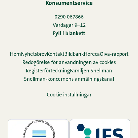
Konsumentservice
0290 067866
Vardagar 9–12
Fyll i blankett
Hem
Nyhetsbrev
Kontakt
Bildbank
Horeca
Oiva-rapport
Redogörelse för användningen av cookies
Re­gis­ter­för­teck­ning
Familjen Snellman
Snellman-koncernens anmälningskanal
Cookie inställningar