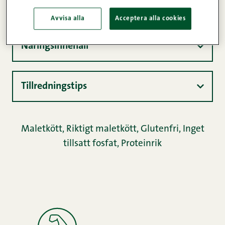
Produktinformation
Avvisa alla
Acceptera alla cookies
Näringsinnehåll
Tillredningstips
Maletkött
,
Riktigt maletkött
,
Glutenfri
,
Inget
tillsatt fosfat
,
Proteinrik