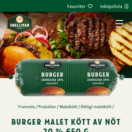
Hoppa till innehållet
Favoriter
Inköpslista
Framsida
/
Produkter
/
Maletkött
/
Riktigt maletkött
/
burger malet kött av nöt
20 % 650 g