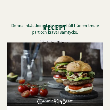
recept
45min
8
Lätt