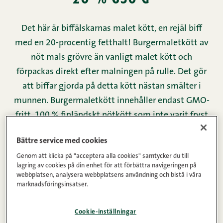
Det här är biffälskarnas malet kött, en rejäl biff
med en 20-procentig fetthalt! Burgermaletkött av
nöt mals grövre än vanligt malet kött och
förpackas direkt efter malningen på rulle. Det gör
att biffar gjorda på detta kött nästan smälter i
munnen. Burgermaletkött innehåller endast GMO-
fritt, 100 % finländskt nötkött som inte varit fryst
vid något tillfälle.
Bättre service med cookies
Genom att klicka på "acceptera alla cookies" samtycker du till
Köttinnehåll
Vikt
lagring av cookies på din enhet för att förbättra navigeringen på
webbplatsen, analysera webbplatsens användning och bistå i våra
100%
650g
marknadsföringsinsatser.
Cookie-inställningar