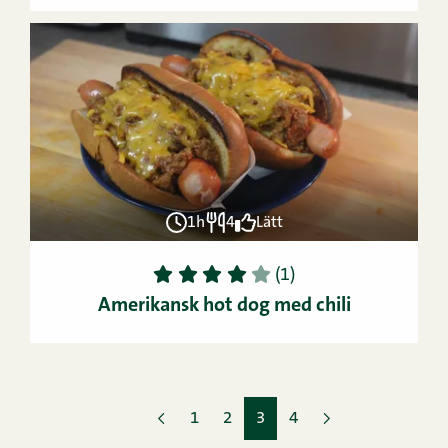
1h
4
Lätt
1
2
3
4
5
(1)
Amerikansk hot dog med chili
1
2
3
4