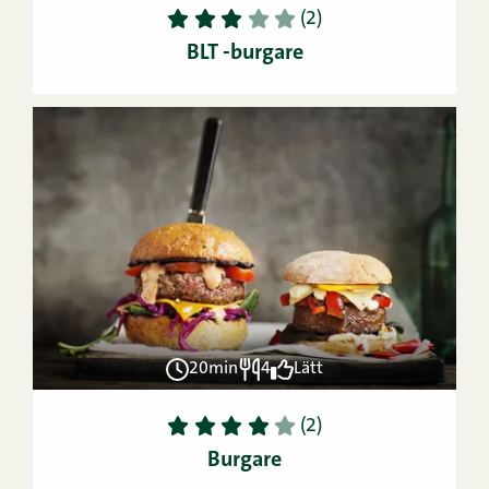
1
2
3
4
5
(2)
BLT -burgare
20min
4
Lätt
1
2
3
4
5
(2)
Burgare