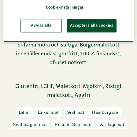
Snellmans burgermaletkött packas direkt efter
Cookie-inställningar
malningen, vilket gör att alla köttfibrer ligger åt
samma håll. På så vis får biffarna en luftigare och
Avvisa alla
Acceptera alla cookies
bättre konsistens. Malet köttet görs också av
fetare köttdelar än vanligt malet kött, vilket gör
biffarna möra och saftiga. Burgermaletkött
innehåller endast gm-fritt, 100 % finländskt,
ofruset nötkött.
Glutenfri,
LCHF,
Maletkött,
Mjölkfri,
Riktigt
maletkött,
Äggfri
Biffar
Enkel mat
Grill mat
Hamburgare
Snabblagad mat
Recept: Snellman
Vardagsmat