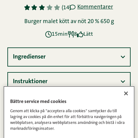
Kommentarer
1
2
3
4
5
(14)
Burger malet kött av nöt 20 % 650 g
15min
8
Lätt
Ingredienser
Instruktioner
Bättre service med cookies
Näringsinnehåll
Genom att klicka på "acceptera alla cookies" samtycker du till
lagring av cookies på din enhet för att förbättra navigeringen på
webbplatsen, analysera webbplatsens användning och bistå i våra
marknadsföringsinsatser.
Det här är malet köttet för all biffälskare.