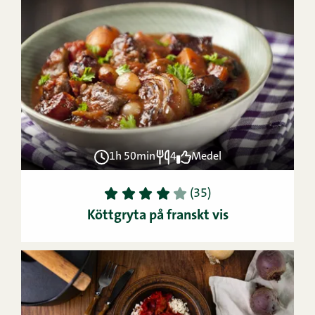
1h 50min
4
Medel
1
2
3
4
5
(35)
Köttgryta på franskt vis