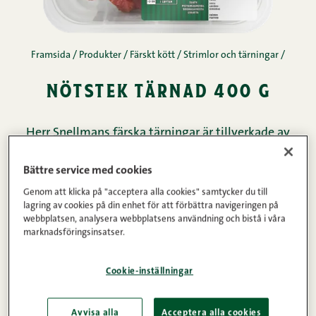
Framsida
/
Produkter
/
Färskt kött
/
Strimlor och tärningar
/
nötstek tärnad 400 g
Herr Snellmans färska tärningar är tillverkade av
färskt, finländskt nötkött som inte varit fryst vid
Bättre service med cookies
något tillfälle. Passar utmärkt till olika grytor!
Genom att klicka på "acceptera alla cookies" samtycker du till
lagring av cookies på din enhet för att förbättra navigeringen på
webbplatsen, analysera webbplatsens användning och bistå i våra
Köttinnehåll
Vikt
marknadsföringsinsatser.
100%
400g
Cookie-inställningar
Produktinformation
Avvisa alla
Acceptera alla cookies