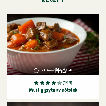
2h 10min
4
Lätt
1
2
3
4
5
(199)
Mustig gryta av nötstek