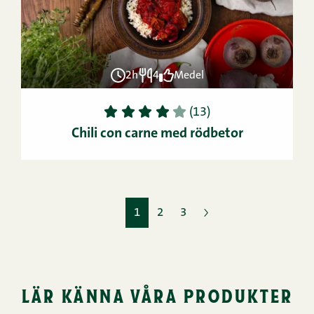
2h
4
Medel
1
2
3
4
5
(13)
Chili con carne med rödbetor
1
2
3
lär känna våra produkter