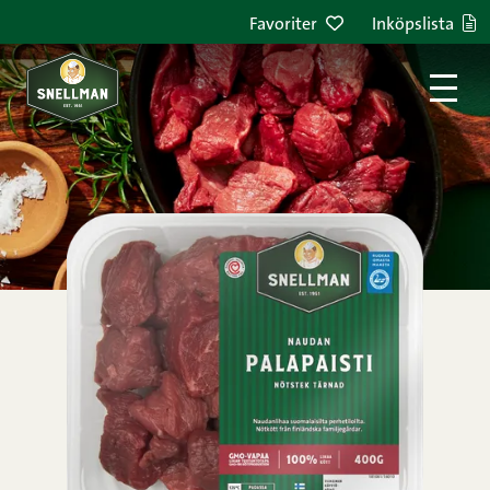
Hoppa till innehållet
Favoriter
Inköpslista