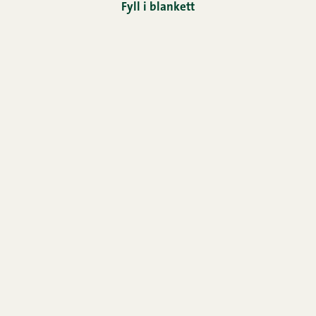
Fyll i blankett
Hem
Nyhetsbrev
Kontakt
Bildbank
Horeca
Oiva-rapport
Redogörelse för användningen av cookies
Re­gis­ter­för­teck­ning
Familjen Snellman
Snellman-koncernens anmälningskanal
Cookie inställningar