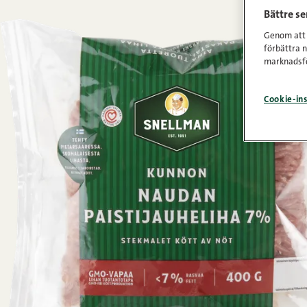
Bättre s
Genom att k
förbättra 
marknadsfö
Cookie-ins