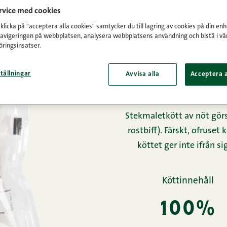
ervice med cookies
Framsida
/
Produkter
/
Malet
licka på "acceptera alla cookies" samtycker du till lagring av cookies på din enh
navigeringen på webbplatsen, analysera webbplatsens användning och bistå i vå
ringsinsatser.
stekmale
tällningar
Avvisa alla
Acceptera a
Stekmaletkött av nöt görs 
rostbiff). Färskt, ofruset 
köttet ger inte ifrån s
Köttinnehåll
100%