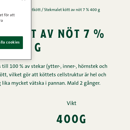
kött
/
Riktigt maletkött
/
Stekmalet kött av nöt 7 % 400 g
et för att
ra
t kött av nöt 7 %
400 g
lla cookies
till 100 % av stekar (ytter-, inner-, hörnstek och
kött, vilket gör att köttets cellstruktur är hel och
ig lika mycket vätska i pannan. Mald 2 gånger.
Vikt
400g