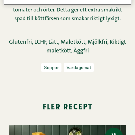
En enkel köttfärssoppa som piffats upp med färska
tomater och örter. Detta ger ett extra smakrikt
spad till köttfärsen som smakar riktigt lyxigt.
Glutenfri,
LCHF,
Lätt,
Maletkött,
Mjölkfri,
Riktigt
maletkött,
Äggfri
Soppor
Vardagsmat
fler recept
SE