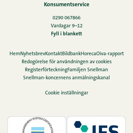
Konsumentservice
0290 067866
Vardagar 9–12
Fyll i blankett
Hem
Nyhetsbrev
Kontakt
Bildbank
Horeca
Oiva-rapport
Redogörelse för användningen av cookies
Re­gis­ter­för­teck­ning
Familjen Snellman
Snellman-koncernens anmälningskanal
Cookie inställningar