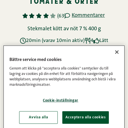
tomater & örter
Kommentarer
1
2
3
4
5
(63)
Stekmalet kött av nöt 7 % 400 g
20min (varav 10min aktiv)
4
Lätt
Bättre service med cookies
Ingredienser
Genom att klicka på "acceptera alla cookies" samtycker du till
lagring av cookies på din enhet för att förbättra navigeringen på
webbplatsen, analysera webbplatsens användning och bistå i våra
Instruktioner
marknadsföringsinsatser.
Cookie-inställningar
Näringsinnehåll
Avvisa alla
Acceptera alla cookies