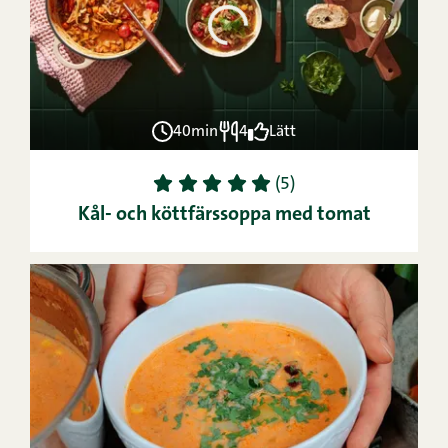
40min
4
Lätt
1
2
3
4
5
(5)
Kål- och köttfärssoppa med tomat