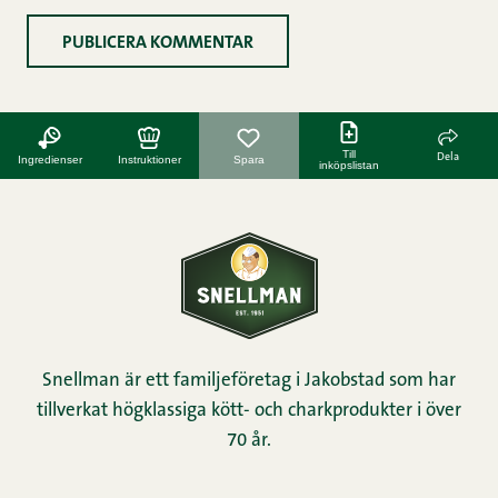
Till
Dela
Ingredienser
Instruktioner
Spara
inköpslistan
Snellman är ett familjeföretag i Jakobstad som har
tillverkat högklassiga kött- och charkprodukter i över
70 år.