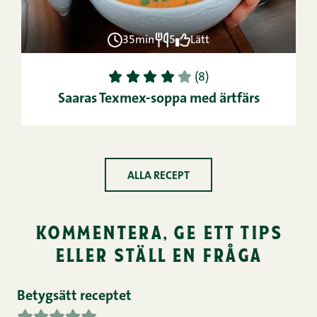
35min
5
Lätt
1
2
3
4
5
(8)
Saaras Texmex-soppa med ärtfärs
ALLA RECEPT
kommentera, ge ett tips
eller ställ en fråga
Betygsätt receptet