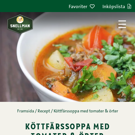
Hoppa till innehållet
Favoriter
Inköpslista
Framsida
/
Recept
/
Köttfärssoppa med tomater & örter
köttfärssoppa med