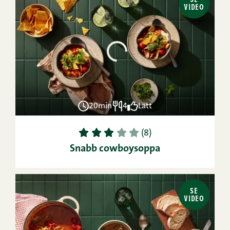
VIDEO
20min
4
Lätt
1
2
3
4
5
(8)
Snabb cowboysoppa
SE
VIDEO